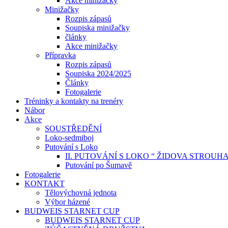
Akce minižačky
Minižačky
Rozpis zápasů
Soupiska minižačky
články
Akce minižačky
Přípravka
Rozpis zápasů
Soupiska 2024/2025
Články
Fotogalerie
Tréninky a kontakty na trenéry
Nábor
Akce
SOUSTŘEDĚNÍ
Loko-sedmiboj
Putování s Loko
II. PUTOVÁNÍ S LOKO “ ŽIDOVA STROUH
Putování po Šumavě
Fotogalerie
KONTAKT
Tělovýchovná jednota
Výbor házené
BUDWEIS STARNET CUP
BUDWEIS STARNET CUP