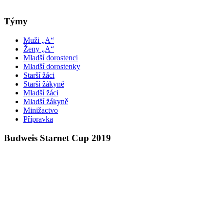
Týmy
Muži „A“
Ženy „A“
Mladší dorostenci
Mladší dorostenky
Starší žáci
Starší žákyně
Mladší žáci
Mladší žákyně
Minižactvo
Přípravka
Budweis Starnet Cup 2019