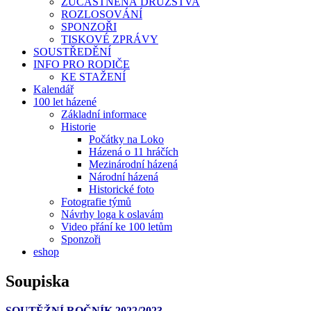
ZÚČASTNĚNÁ DRUŽSTVA
ROZLOSOVÁNÍ
SPONZOŘI
TISKOVÉ ZPRÁVY
SOUSTŘEDĚNÍ
INFO PRO RODIČE
KE STAŽENÍ
Kalendář
100 let házené
Základní informace
Historie
Počátky na Loko
Házená o 11 hráčích
Mezinárodní házená
Národní házená
Historické foto
Fotografie týmů
Návrhy loga k oslavám
Video přání ke 100 letům
Sponzoři
eshop
Soupiska
SOUTĚŽNÍ ROČNÍK 2022/2023