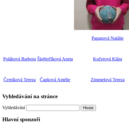
Papanová Natálie
Poláková Barbora
Šlajferčíková Aneta
Kučerová Klára
Černíková Tereza
Čapková Amélie
Zimmelová Tereza
Vyhledávání na stránce
Vyhledávání
Hlavní sponzoři