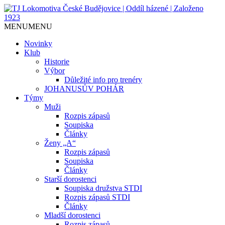
Jediný házenkářský klub v Českých
TJ Lokomotiva České
MENU
MENU
Budějovicích, založen 1923.
Budějovice | Oddíl házené |
Novinky
Klub
Založeno 1923
Historie
Výbor
Důležité info pro trenéry
JOHANUSŮV POHÁR
Týmy
Muži
Rozpis zápasů
Soupiska
Články
Ženy „A“
Rozpis zápasů
Soupiska
Články
Starší dorostenci
Soupiska družstva STDI
Rozpis zápasů STDI
Články
Mladší dorostenci
Rozpis zápasů