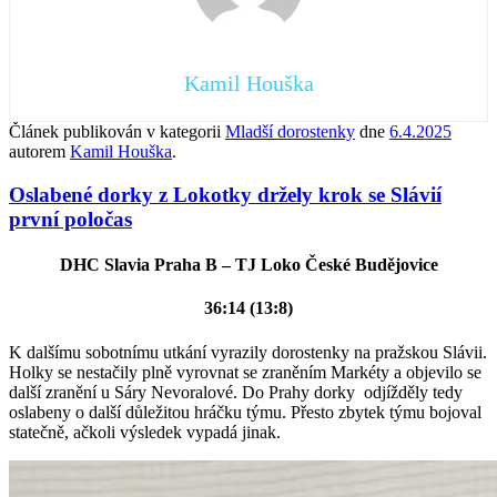
Kamil Houška
Článek publikován v kategorii
Mladší dorostenky
dne
6.4.2025
autorem
Kamil Houška
.
Oslabené dorky z Lokotky držely krok se Slávií
první poločas
DHC Slavia Praha B – TJ Loko České Budějovice
36:14 (13:8)
K dalšímu sobotnímu utkání vyrazily dorostenky na pražskou Slávii.
Holky se nestačily plně vyrovnat se zraněním Markéty a objevilo se
další zranění u Sáry Nevoralové. Do Prahy dorky odjížděly tedy
oslabeny o další důležitou hráčku týmu. Přesto zbytek týmu bojoval
statečně, ačkoli výsledek vypadá jinak.