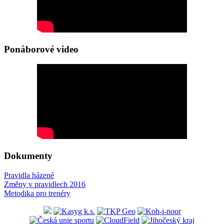
Ponáborové video
Dokumenty
Pravidla házené
Změny v pravidlech 2016
Metodika pro trenéry