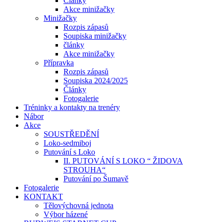
Články
Akce minižačky
Minižačky
Rozpis zápasů
Soupiska minižačky
články
Akce minižačky
Přípravka
Rozpis zápasů
Soupiska 2024/2025
Články
Fotogalerie
Tréninky a kontakty na trenéry
Nábor
Akce
SOUSTŘEDĚNÍ
Loko-sedmiboj
Putování s Loko
II. PUTOVÁNÍ S LOKO “ ŽIDOVA
STROUHA“
Putování po Šumavě
Fotogalerie
KONTAKT
Tělovýchovná jednota
Výbor házené