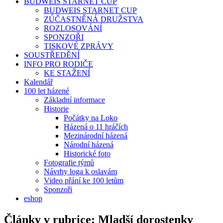
BUDWEIS STARNET CUP
BUDWEIS STARNET CUP
ZÚČASTNĚNÁ DRUŽSTVA
ROZLOSOVÁNÍ
SPONZOŘI
TISKOVÉ ZPRÁVY
SOUSTŘEDĚNÍ
INFO PRO RODIČE
KE STAŽENÍ
Kalendář
100 let házené
Základní informace
Historie
Počátky na Loko
Házená o 11 hráčích
Mezinárodní házená
Národní házená
Historické foto
Fotografie týmů
Návrhy loga k oslavám
Video přání ke 100 letům
Sponzoři
eshop
Články v rubrice:
Mladší dorostenky