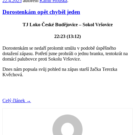
22.4.2025
autorem
Kamil Houška
.
Dorostenkám opět chyběl jeden
TJ Loko České Budějovice – Sokol Vršovice
22:23 (13:12)
Dorostenkám se nedaří prolomit smůlu v podobě úspěšného
dotažení zápasu. Potřetí jsme prohráli o jednu branku, tentokrát na
domácí palubovce proti Sokolu Vršovice.
Dnes nám popsala svůj pohled na zápas starší žačka Terezka
Kvěchová.
Celý článek
→