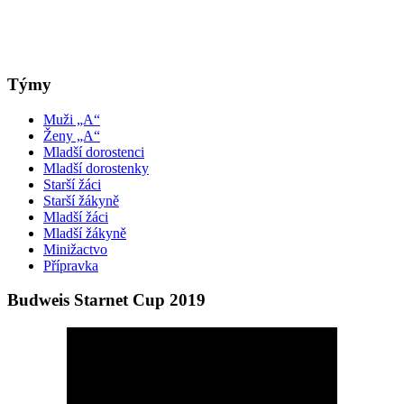
Týmy
Muži „A“
Ženy „A“
Mladší dorostenci
Mladší dorostenky
Starší žáci
Starší žákyně
Mladší žáci
Mladší žákyně
Minižactvo
Přípravka
Budweis Starnet Cup 2019