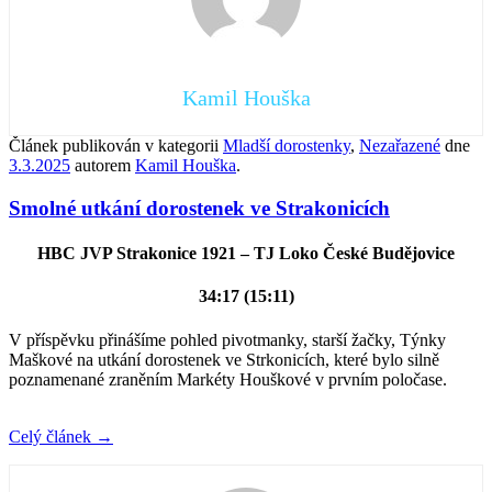
Kamil Houška
Článek publikován v kategorii
Mladší dorostenky
,
Nezařazené
dne
3.3.2025
autorem
Kamil Houška
.
Smolné utkání dorostenek ve Strakonicích
HBC JVP Strakonice 1921 – TJ Loko České Budějovice
34:17 (15:11)
V příspěvku přinášíme pohled pivotmanky, starší žačky, Týnky
Maškové na utkání dorostenek ve Strkonicích, které bylo silně
poznamenané zraněním Markéty Houškové v prvním poločase.
Celý článek
→