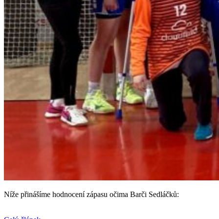
Níže přinášíme hodnocení zápasu očima Barči Sedláčků: