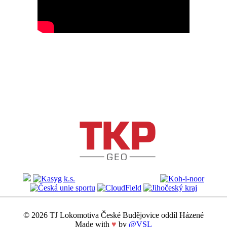
© 2026 TJ Lokomotiva České Budějovice oddíl Házené
Made with
♥
by
@VSL