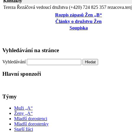
Kontakty
Tereza Řezáčová
vedoucí družstva
(+420) 724 825 357
rezacova.te
Rozpis zápasů Žen „B“
Články o družstvu Žen
Soupiska
Vyhledávání na stránce
Vyhledávání
Hlavní sponzoři
Týmy
Muži „A“
Ženy „A“
Mladší dorostenci
Mladší dorostenky
Starší žáci