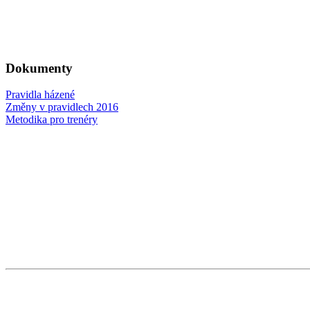
Dokumenty
Pravidla házené
Změny v pravidlech 2016
Metodika pro trenéry