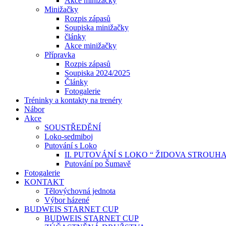
Akce minižačky
Minižačky
Rozpis zápasů
Soupiska minižačky
články
Akce minižačky
Přípravka
Rozpis zápasů
Soupiska 2024/2025
Články
Fotogalerie
Tréninky a kontakty na trenéry
Nábor
Akce
SOUSTŘEDĚNÍ
Loko-sedmiboj
Putování s Loko
II. PUTOVÁNÍ S LOKO “ ŽIDOVA STROUH
Putování po Šumavě
Fotogalerie
KONTAKT
Tělovýchovná jednota
Výbor házené
BUDWEIS STARNET CUP
BUDWEIS STARNET CUP