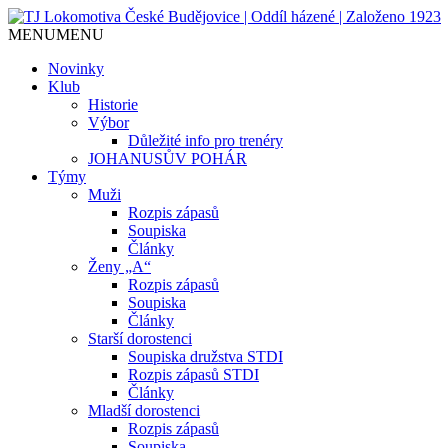
MENU
MENU
Jediný házenkářský klub v Českých Budějo
TJ Lokomotiva České Budějovice
Novinky
Klub
Historie
Výbor
Důležité info pro trenéry
JOHANUSŮV POHÁR
Týmy
Muži
Rozpis zápasů
Soupiska
Články
Ženy „A“
Rozpis zápasů
Soupiska
Články
Starší dorostenci
Soupiska družstva STDI
Rozpis zápasů STDI
Články
Mladší dorostenci
Rozpis zápasů
Soupiska