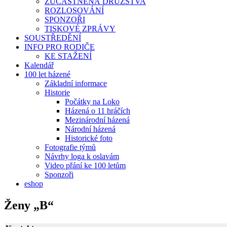
ZÚČASTNĚNÁ DRUŽSTVA
ROZLOSOVÁNÍ
SPONZOŘI
TISKOVÉ ZPRÁVY
SOUSTŘEDĚNÍ
INFO PRO RODIČE
KE STAŽENÍ
Kalendář
100 let házené
Základní informace
Historie
Počátky na Loko
Házená o 11 hráčích
Mezinárodní házená
Národní házená
Historické foto
Fotografie týmů
Návrhy loga k oslavám
Video přání ke 100 letům
Sponzoři
eshop
Ženy „B“