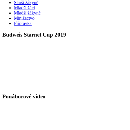
Starší žákyně
Mladší žáci
Mladší žákyně
Minižactvo
Přípravka
Budweis Starnet Cup 2019
Ponáborové video