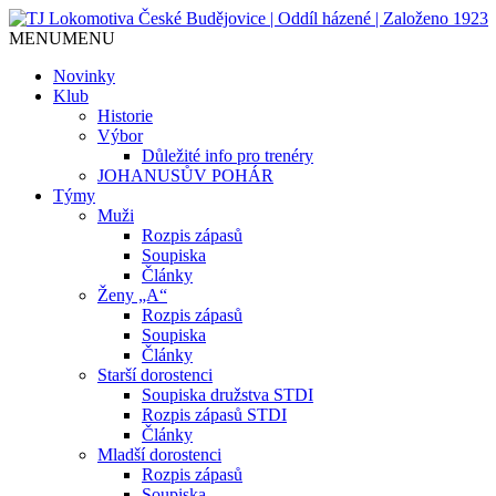
MENU
MENU
Jediný házenkářský klub v Českých Budějo
TJ Lokomotiva České Budějovice
Novinky
Klub
Historie
Výbor
Důležité info pro trenéry
JOHANUSŮV POHÁR
Týmy
Muži
Rozpis zápasů
Soupiska
Články
Ženy „A“
Rozpis zápasů
Soupiska
Články
Starší dorostenci
Soupiska družstva STDI
Rozpis zápasů STDI
Články
Mladší dorostenci
Rozpis zápasů
Soupiska