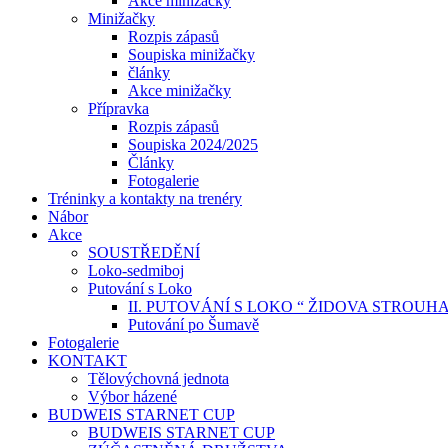
Akce minižačky
Minižačky
Rozpis zápasů
Soupiska minižačky
články
Akce minižačky
Přípravka
Rozpis zápasů
Soupiska 2024/2025
Články
Fotogalerie
Tréninky a kontakty na trenéry
Nábor
Akce
SOUSTŘEDĚNÍ
Loko-sedmiboj
Putování s Loko
II. PUTOVÁNÍ S LOKO “ ŽIDOVA STROUH
Putování po Šumavě
Fotogalerie
KONTAKT
Tělovýchovná jednota
Výbor házené
BUDWEIS STARNET CUP
BUDWEIS STARNET CUP