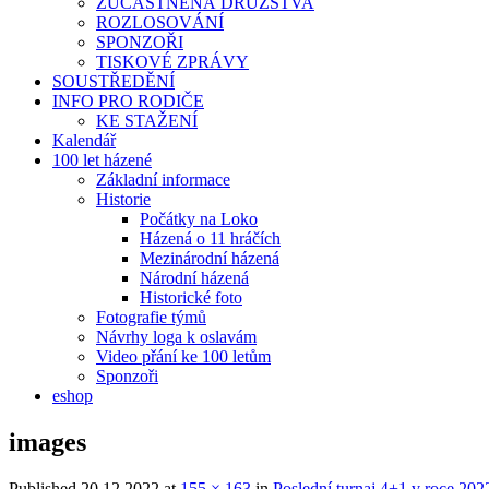
ZÚČASTNĚNÁ DRUŽSTVA
ROZLOSOVÁNÍ
SPONZOŘI
TISKOVÉ ZPRÁVY
SOUSTŘEDĚNÍ
INFO PRO RODIČE
KE STAŽENÍ
Kalendář
100 let házené
Základní informace
Historie
Počátky na Loko
Házená o 11 hráčích
Mezinárodní házená
Národní házená
Historické foto
Fotografie týmů
Návrhy loga k oslavám
Video přání ke 100 letům
Sponzoři
eshop
images
Published
20.12.2022
at
155 × 163
in
Poslední turnaj 4+1 v roce 202