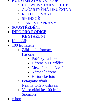
BUDWEIS STARNET CUP
BUDWEIS STARNET CUP
ZÚČASTNĚNÁ DRUŽSTVA
ROZLOSOVÁNÍ
SPONZOŘI
TISKOVÉ ZPRÁVY
SOUSTŘEDĚNÍ
INFO PRO RODIČE
KE STAŽENÍ
Kalendář
100 let házené
Základní informace
Historie
Počátky na Loko
Házená o 11 hráčích
Mezinárodní házená
Národní házená
Historické foto
Fotografie týmů
Návrhy loga k oslavám
Video přání ke 100 letům
Sponzoři
eshop