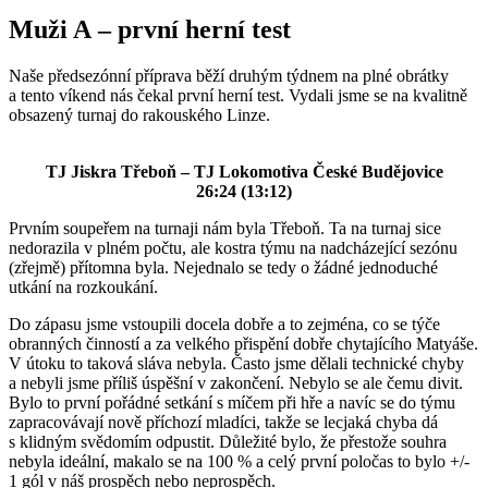
Muži A – první herní test
Naše předsezónní příprava běží druhým týdnem na plné obrátky
a tento víkend nás čekal první herní test. Vydali jsme se na kvalitně
obsazený turnaj do rakouského Linze.
TJ Jiskra Třeboň – TJ Lokomotiva České Budějovice
26:24 (13:12)
Prvním soupeřem na turnaji nám byla Třeboň. Ta na turnaj sice
nedorazila v plném počtu, ale kostra týmu na nadcházející sezónu
(zřejmě) přítomna byla. Nejednalo se tedy o žádné jednoduché
utkání na rozkoukání.
Do zápasu jsme vstoupili docela dobře a to zejména, co se týče
obranných činností a za velkého přispění dobře chytajícího Matyáše.
V útoku to taková sláva nebyla. Často jsme dělali technické chyby
a nebyli jsme příliš úspěšní v zakončení. Nebylo se ale čemu divit.
Bylo to první pořádné setkání s míčem při hře a navíc se do týmu
zapracovávají nově příchozí mladíci, takže se lecjaká chyba dá
s klidným svědomím odpustit. Důležité bylo, že přestože souhra
nebyla ideální, makalo se na 100 % a celý první poločas to bylo +/-
1 gól v náš prospěch nebo neprospěch.