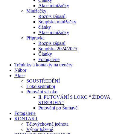
Články
Akce minižačky
Minižačky
Rozpis zápasů
Soupiska minižačky
články
Akce minižačky
Přípravka
Rozpis zápasů
Soupiska 2024/2025
Články
Fotogalerie
Tréninky a kontakty na trenéry
Nábor
Akce
SOUSTŘEDĚNÍ
Loko-sedmiboj
Putování s Loko
II. PUTOVÁNÍ S LOKO “ ŽIDOVA
STROUHA“
Putování po Šumavě
Fotogalerie
KONTAKT
Tělovýchovná jednota
Výbor házené