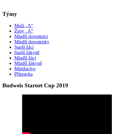
Týmy
Muži „A“
Ženy „A“
Mladší dorostenci
Mladší dorostenky
Starší žáci
Starší žákyně
Mladší žáci
Mladší žákyně
Minižactvo
Přípravka
Budweis Starnet Cup 2019