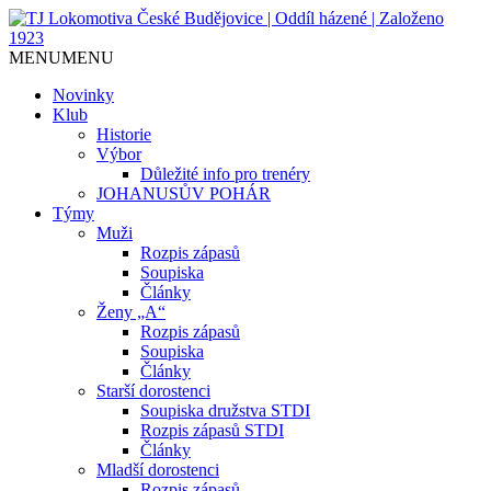
Jediný házenkářský klub v Českých
TJ Lokomotiva České
MENU
MENU
Budějovicích, založen 1923.
Budějovice | Oddíl házené |
Novinky
Klub
Založeno 1923
Historie
Výbor
Důležité info pro trenéry
JOHANUSŮV POHÁR
Týmy
Muži
Rozpis zápasů
Soupiska
Články
Ženy „A“
Rozpis zápasů
Soupiska
Články
Starší dorostenci
Soupiska družstva STDI
Rozpis zápasů STDI
Články
Mladší dorostenci
Rozpis zápasů