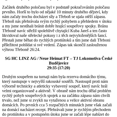
Začátek druhého poločasu byl v podstatě pokračováním poločasu
prvního. Horší to bylo od nějaké 10 minuty druhého dějství, kdy
nám začaly trochu docházet síly a Třeboň se ujala otěží zápasu.
Třeboň nás přehrávala svým rychlý pohybem a přehledem v útoku
a my jsme nestíhali bránit dobře hrající soupeřovy spojky. Bránu
Třeboně navíc střežil spolehlivě chytající Kuba Jareš a ten často
likvidoval naše střelecké pokusy i z těch nejvyloženějších šancí.
Přestali jsme běhat do rychlých protiútoků a tím jsme dali Třeboni
příležitost pohlídat si své vedení. Zápas tak skončil zaslouženou
výhrou Třeboně 26:24.
SG HC LINZ AG / Neue Heimat FT – TJ Lokomotiva České
Budějovice
29:35 (17:20)
Druhým soupeřem na turnaji nám byla rezerva domácího týmu,
který nastupuje v nejvyšší rakouské soutěži. Nastoupil proti nám
výborně technicky a atleticky vybavený soupeř, který navíc hrál
velmi organizovaně a aktivně. V obraně nám trochu dělal problém
rychlý pohyb soupeřových spojek a na začátku zápasu nám chvíli
trvalo, než jsme si zvykli na vytaženou a velice aktivní obranu
domácích. Po prvních cca 5 rozpačitých minutách jsme však začali
na domácí nacházet recept. Přehrávali jsme je rychlým přechodem
do protiútoku a v postupném útoku jsme se začali lépe nabízet do