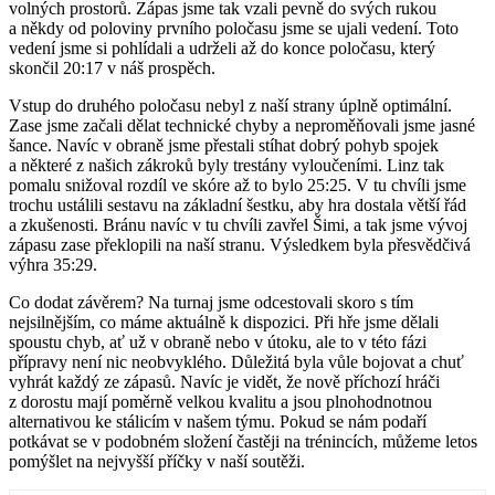
volných prostorů. Zápas jsme tak vzali pevně do svých rukou
a někdy od poloviny prvního poločasu jsme se ujali vedení. Toto
vedení jsme si pohlídali a udrželi až do konce poločasu, který
skončil 20:17 v náš prospěch.
Vstup do druhého poločasu nebyl z naší strany úplně optimální.
Zase jsme začali dělat technické chyby a neproměňovali jsme jasné
šance. Navíc v obraně jsme přestali stíhat dobrý pohyb spojek
a některé z našich zákroků byly trestány vyloučeními. Linz tak
pomalu snižoval rozdíl ve skóre až to bylo 25:25. V tu chvíli jsme
trochu ustálili sestavu na základní šestku, aby hra dostala větší řád
a zkušenosti. Bránu navíc v tu chvíli zavřel Šimi, a tak jsme vývoj
zápasu zase překlopili na naší stranu. Výsledkem byla přesvědčivá
výhra 35:29.
Co dodat závěrem? Na turnaj jsme odcestovali skoro s tím
nejsilnějším, co máme aktuálně k dispozici. Při hře jsme dělali
spoustu chyb, ať už v obraně nebo v útoku, ale to v této fázi
přípravy není nic neobvyklého. Důležitá byla vůle bojovat a chuť
vyhrát každý ze zápasů. Navíc je vidět, že nově příchozí hráči
z dorostu mají poměrně velkou kvalitu a jsou plnohodnotnou
alternativou ke stálicím v našem týmu. Pokud se nám podaří
potkávat se v podobném složení častěji na trénincích, můžeme letos
pomýšlet na nejvyšší příčky v naší soutěži.