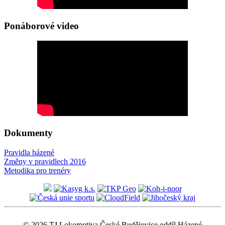
Ponáborové video
Dokumenty
Pravidla házené
Změny v pravidlech 2016
Metodika pro trenéry
© 2026 TJ Lokomotiva České Budějovice oddíl Házené