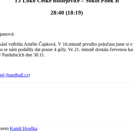
TJ Loko České Budějovice – Sokol Písek B
28:40 (18:19)
apanová:
tkání vstřelila Amélie Čapková. V 16.minutě prvního poločasu jsme si 
 se nám podařily dat pouze 4 góly. Ve 21. minutě dostala červenou ka
v Pardubicích dne 30.11.
é (handball.cz)
orem
Kamil Houška
.