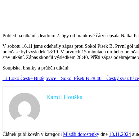
Pohled na utkání s leadrem 2. ligy od brankové čáry sepsala Natka P
V sobotu 16.11 jsme odehrály zápas proti Sokol Písek B. První gól u
poločase byl výsledek 18:19. V prvních 15 minutách druhého poločasu
stav utkání. Zápas skončil výsledkem 28:40. Příští zápas odehrajeme 
Soupiska, branky a průběh utkání:
TJ Loko České Budějovice – Sokol Písek B 28:40 – Český svaz házen
Kamil Houška
Článek publikován v kategorii
Mladší dorostenky
dne
18.11.2024
aut