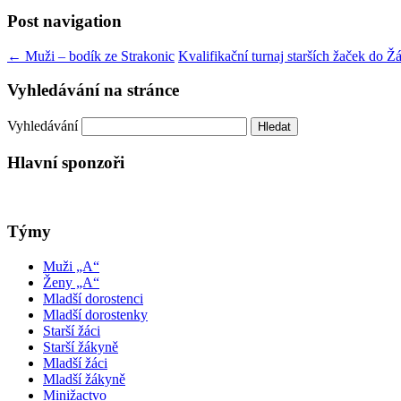
Post navigation
←
Muži – bodík ze Strakonic
Kvalifikační turnaj starších žaček do Ž
Vyhledávání na stránce
Vyhledávání
Hlavní sponzoři
Týmy
Muži „A“
Ženy „A“
Mladší dorostenci
Mladší dorostenky
Starší žáci
Starší žákyně
Mladší žáci
Mladší žákyně
Minižactvo