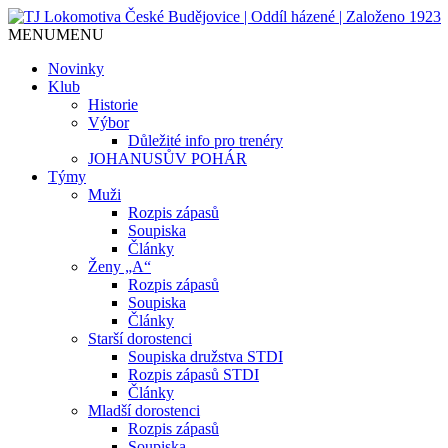
MENU
MENU
Jediný házenkářský klub v Českých Budějo
TJ Lokomotiva České Budějovice
Novinky
Klub
Historie
Výbor
Důležité info pro trenéry
JOHANUSŮV POHÁR
Týmy
Muži
Rozpis zápasů
Soupiska
Články
Ženy „A“
Rozpis zápasů
Soupiska
Články
Starší dorostenci
Soupiska družstva STDI
Rozpis zápasů STDI
Články
Mladší dorostenci
Rozpis zápasů
Soupiska