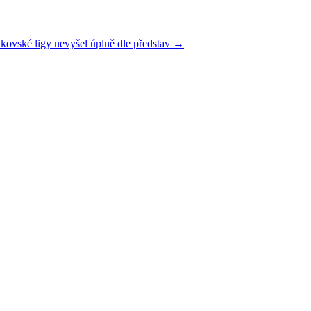
ákovské ligy nevyšel úplně dle představ
→