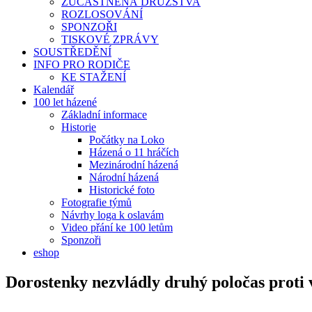
ZÚČASTNĚNÁ DRUŽSTVA
ROZLOSOVÁNÍ
SPONZOŘI
TISKOVÉ ZPRÁVY
SOUSTŘEDĚNÍ
INFO PRO RODIČE
KE STAŽENÍ
Kalendář
100 let házené
Základní informace
Historie
Počátky na Loko
Házená o 11 hráčích
Mezinárodní házená
Národní házená
Historické foto
Fotografie týmů
Návrhy loga k oslavám
Video přání ke 100 letům
Sponzoři
eshop
Dorostenky nezvládly druhý poločas proti 