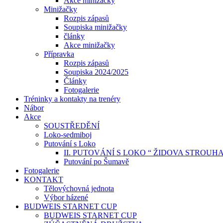
Akce minižačky
Minižačky
Rozpis zápasů
Soupiska minižačky
články
Akce minižačky
Přípravka
Rozpis zápasů
Soupiska 2024/2025
Články
Fotogalerie
Tréninky a kontakty na trenéry
Nábor
Akce
SOUSTŘEDĚNÍ
Loko-sedmiboj
Putování s Loko
II. PUTOVÁNÍ S LOKO “ ŽIDOVA STROUH
Putování po Šumavě
Fotogalerie
KONTAKT
Tělovýchovná jednota
Výbor házené
BUDWEIS STARNET CUP
BUDWEIS STARNET CUP