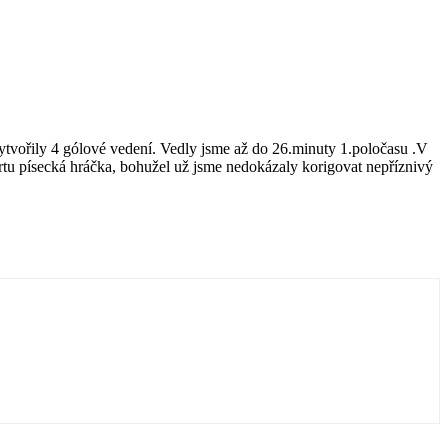
vytvořily 4 gólové vedení. Vedly jsme až do 26.minuty 1.poločasu .V
rtu písecká hráčka, bohužel už jsme nedokázaly korigovat nepříznivý