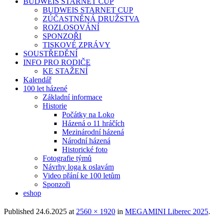
BUDWEIS STARNET CUP
BUDWEIS STARNET CUP
ZÚČASTNĚNÁ DRUŽSTVA
ROZLOSOVÁNÍ
SPONZOŘI
TISKOVÉ ZPRÁVY
SOUSTŘEDĚNÍ
INFO PRO RODIČE
KE STAŽENÍ
Kalendář
100 let házené
Základní informace
Historie
Počátky na Loko
Házená o 11 hráčích
Mezinárodní házená
Národní házená
Historické foto
Fotografie týmů
Návrhy loga k oslavám
Video přání ke 100 letům
Sponzoři
eshop
Published
24.6.2025
at
2560 × 1920
in
MEGAMINI Liberec 2025
.