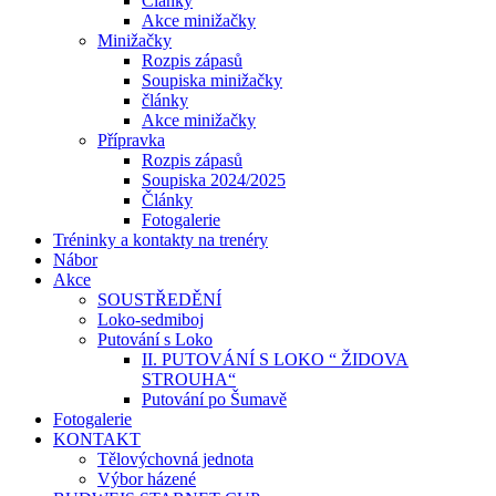
Články
Akce minižačky
Minižačky
Rozpis zápasů
Soupiska minižačky
články
Akce minižačky
Přípravka
Rozpis zápasů
Soupiska 2024/2025
Články
Fotogalerie
Tréninky a kontakty na trenéry
Nábor
Akce
SOUSTŘEDĚNÍ
Loko-sedmiboj
Putování s Loko
II. PUTOVÁNÍ S LOKO “ ŽIDOVA
STROUHA“
Putování po Šumavě
Fotogalerie
KONTAKT
Tělovýchovná jednota
Výbor házené