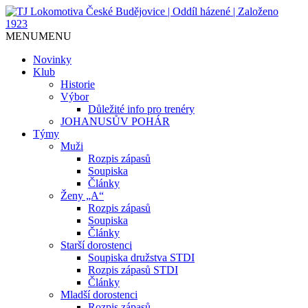
Jediný házenkářský klub v Českých
TJ Lokomotiva České
MENU
MENU
Budějovicích, založen 1923.
Budějovice | Oddíl házené |
Novinky
Klub
Založeno 1923
Historie
Výbor
Důležité info pro trenéry
JOHANUSŮV POHÁR
Týmy
Muži
Rozpis zápasů
Soupiska
Články
Ženy „A“
Rozpis zápasů
Soupiska
Články
Starší dorostenci
Soupiska družstva STDI
Rozpis zápasů STDI
Články
Mladší dorostenci
Rozpis zápasů