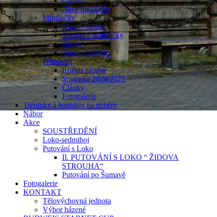
Články
Akce minižačky
Minižačky
Rozpis zápasů
Soupiska minižačky
články
Akce minižačky
Přípravka
Rozpis zápasů
Soupiska 2024/2025
Články
Fotogalerie
Tréninky a kontakty na trenéry
Nábor
Akce
SOUSTŘEDĚNÍ
Loko-sedmiboj
Putování s Loko
II. PUTOVÁNÍ S LOKO “ ŽIDOVA
STROUHA“
Putování po Šumavě
Fotogalerie
KONTAKT
Tělovýchovná jednota
Výbor házené