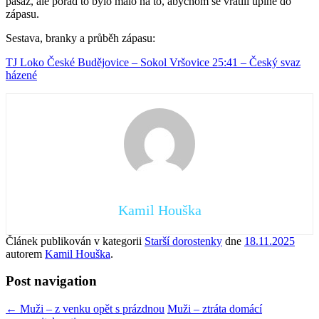
pasáž, ale pořád to bylo málo na to, abychom se vrátili úplně do
zápasu.
Sestava, branky a průběh zápasu:
TJ Loko České Budějovice – Sokol Vršovice 25:41 – Český svaz
házené
Kamil Houška
Článek publikován v kategorii
Starší dorostenky
dne
18.11.2025
autorem
Kamil Houška
.
Post navigation
←
Muži – z venku opět s prázdnou
Muži – ztráta domácí