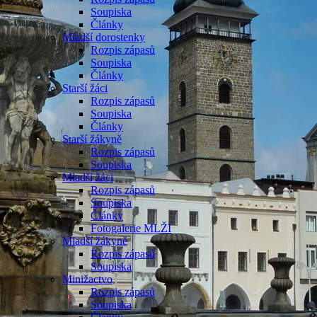
Soupiska
Články
Mladší dorostenky
Rozpis zápasů
Soupiska
Články
Starší žáci
Rozpis zápasů
Soupiska
Články
Starší žákyně
Rozpis zápasů
Soupiska
Mladší žáci
Rozpis zápasů
Soupiska
Články
Fotogalerie MLŽI
Mladší žákyně
Rozpis zápasů
Soupiska
Minižactvo
Rozpis zápasů
Soupiska