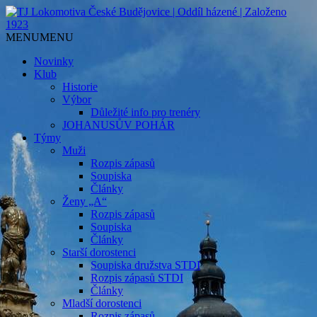
Jediný házenkářský klub v Českých
TJ Lokomotiva České
MENU
MENU
Budějovicích, založen 1923.
Budějovice | Oddíl házené |
Novinky
Klub
Založeno 1923
Historie
Výbor
Důležité info pro trenéry
JOHANUSŮV POHÁR
Týmy
Muži
Rozpis zápasů
Soupiska
Články
Ženy „A“
Rozpis zápasů
Soupiska
Články
Starší dorostenci
Soupiska družstva STDI
Rozpis zápasů STDI
Články
Mladší dorostenci
Rozpis zápasů