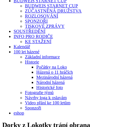
BUDWEIS STARNET CUP
BUDWEIS STARNET CUP
ZÚČASTNĚNÁ DRUŽSTVA
ROZLOSOVÁNÍ
SPONZOŘI
TISKOVÉ ZPRÁVY
SOUSTŘEDĚNÍ
INFO PRO RODIČE
KE STAŽENÍ
Kalendář
100 let házené
Základní informace
Historie
Počátky na Loko
Házená o 11 hráčích
Mezinárodní házená
Národní házená
Historické foto
Fotografie týmů
Návrhy loga k oslavám
Video přání ke 100 letům
Sponzoři
eshop
Dorky z Lokotky trápí obrana