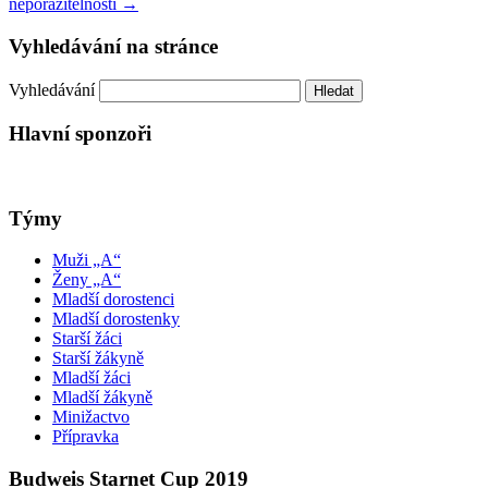
neporazitelnosti
→
Vyhledávání na stránce
Vyhledávání
Hlavní sponzoři
Týmy
Muži „A“
Ženy „A“
Mladší dorostenci
Mladší dorostenky
Starší žáci
Starší žákyně
Mladší žáci
Mladší žákyně
Minižactvo
Přípravka
Budweis Starnet Cup 2019