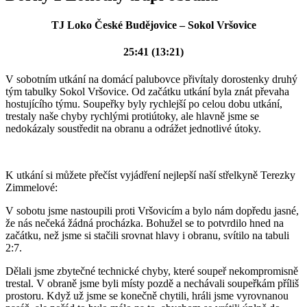
TJ Loko České Budějovice – Sokol Vršovice
25:41 (13:21)
V sobotním utkání na domácí palubovce přivítaly dorostenky druhý
tým tabulky Sokol Vršovice. Od začátku utkání byla znát převaha
hostujícího týmu. Soupeřky byly rychlejší po celou dobu utkání,
trestaly naše chyby rychlými protiútoky, ale hlavně jsme se
nedokázaly soustředit na obranu a odrážet jednotlivé útoky.
K utkání si můžete přečíst vyjádření nejlepší naší střelkyně Terezky
Zimmelové:
V sobotu jsme nastoupili proti Vršovicím a bylo nám dopředu jasné,
že nás nečeká žádná procházka. Bohužel se to potvrdilo hned na
začátku, než jsme si stačili srovnat hlavy i obranu, svítilo na tabuli
2:7.
Dělali jsme zbytečné technické chyby, které soupeř nekompromisně
trestal. V obraně jsme byli místy pozdě a nechávali soupeřkám příliš
prostoru. Když už jsme se konečně chytili, hráli jsme vyrovnanou