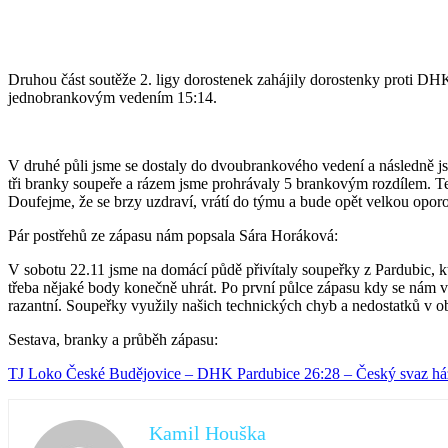
Druhou část soutěže 2. ligy dorostenek zahájily dorostenky proti D
jednobrankovým vedením 15:14.
V druhé půli jsme se dostaly do dvoubrankového vedení a následně j
tři branky soupeře a rázem jsme prohrávaly 5 brankovým rozdílem. Ten
Doufejme, že se brzy uzdraví, vrátí do týmu a bude opět velkou opor
Pár postřehů ze zápasu nám popsala Sára Horáková:
V sobotu 22.11 jsme na domácí půdě přivítaly soupeřky z Pardubic, kte
třeba nějaké body konečně uhrát. Po první půlce zápasu kdy se nám v
razantní. Soupeřky využily našich technických chyb a nedostatků v o
Sestava, branky a průběh zápasu:
TJ Loko České Budějovice – DHK Pardubice 26:28 – Český svaz há
Kamil Houška