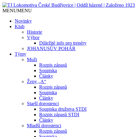
MENU
MENU
Jediný házenkářský klub v Českých Budějo
TJ Lokomotiva České Budějovice
Novinky
Klub
Historie
Výbor
Důležité info pro trenéry
JOHANUSŮV POHÁR
Týmy
Muži
Rozpis zápasů
Soupiska
Články
Ženy „A“
Rozpis zápasů
Soupiska
Články
Starší dorostenci
Soupiska družstva STDI
Rozpis zápasů STDI
Články
Mladší dorostenci
Rozpis zápasů
Soupiska