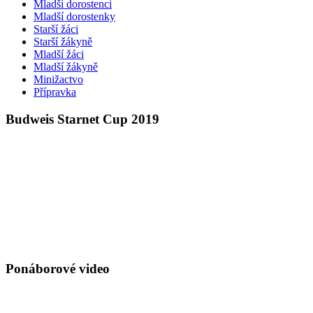
Mladší dorostenci
Mladší dorostenky
Starší žáci
Starší žákyně
Mladší žáci
Mladší žákyně
Minižactvo
Přípravka
Budweis Starnet Cup 2019
Ponáborové video