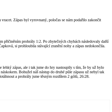
vracet. Zápas byl vyrovnaný, poločas se nám podařilo zakončit
m přičiněním prohrály 1:2. Po zbytečných chybách následovaly další
apková, si prohloubila stávající zranění nohy a zápas nedokončila.
lehký zápas, ale i tak jsme do hry nastoupily s tím, že by už bylo
m náskokem. Bohužel náš nástup do druhé půle zápasu už nebyl tak
otáhnout a prohrály jsme těsným rozdílem 2 gólů, 26:28.