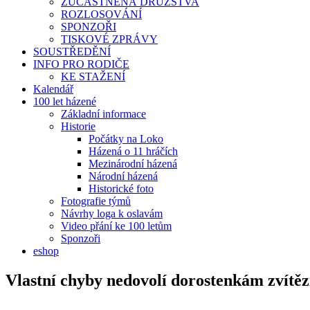
ZÚČASTNĚNÁ DRUŽSTVA
ROZLOSOVÁNÍ
SPONZOŘI
TISKOVÉ ZPRÁVY
SOUSTŘEDĚNÍ
INFO PRO RODIČE
KE STAŽENÍ
Kalendář
100 let házené
Základní informace
Historie
Počátky na Loko
Házená o 11 hráčích
Mezinárodní házená
Národní házená
Historické foto
Fotografie týmů
Návrhy loga k oslavám
Video přání ke 100 letům
Sponzoři
eshop
Vlastní chyby nedovolí dorostenkám zvítěz