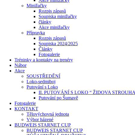
Akce minižačky
Minižačky
Rozpis zápasů
Soupiska minižačky
články
Akce minižačky
Přípravka
Rozpis zápasů
Soupiska 2024/2025
Články
Fotogalerie
Tréninky a kontakty na trenéry
Nábor
Akce
SOUSTŘEDĚNÍ
Loko-sedmiboj
Putování s Loko
II. PUTOVÁNÍ S LOKO “ ŽIDOVA STROUH
Putování po Šumavě
Fotogalerie
KONTAKT
Tělovýchovná jednota
Výbor házené
BUDWEIS STARNET CUP
BUDWEIS STARNET CUP