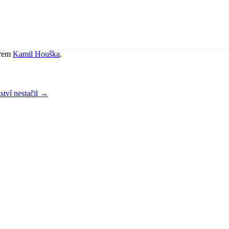
rem
Kamil Houška
.
ství nestačil
→