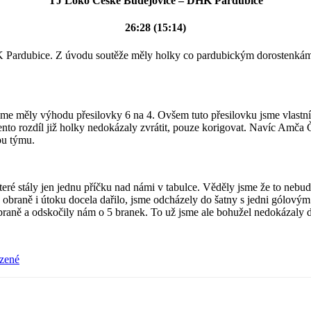
TJ Loko České Budějovice – DHK Pardubice
26:28 (15:14)
HK Pardubice. Z úvodu soutěže měly holky co pardubickým dorostenkám 
sme měly výhodu přesilovky 6 na 4. Ovšem tuto přesilovku jsme vlastní
to rozdíl již holky nedokázaly zvrátit, pouze korigovat. Navíc Amča Č
ou týmu.
ré stály jen jednu příčku nad námi v tabulce. Věděly jsme že to nebude 
 obraně i útoku docela dařilo, jsme odcházely do šatny s jedni gólový
braně a odskočily nám o 5 branek. To už jsme ale bohužel nedokázaly d
zené