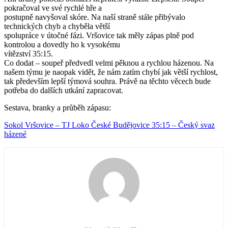
pokračoval ve své rychlé hře a
postupně navyšoval skóre. Na naší straně stále přibývalo
technických chyb a chyběla větší
spolupráce v útočné fázi. Vršovice tak měly zápas plně pod
kontrolou a dovedly ho k vysokému
vítězství 35:15.
Co dodat – soupeř předvedl velmi pěknou a rychlou házenou. Na
našem týmu je naopak vidět, že nám zatím chybí jak větší rychlost,
tak především lepší týmová souhra. Právě na těchto věcech bude
potřeba do dalších utkání zapracovat.
Sestava, branky a průběh zápasu:
Sokol Vršovice – TJ Loko České Budějovice 35:15 – Český svaz
házené