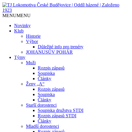
Jediný házenkářský klub v Českých
TJ Lokomotiva České
MENU
MENU
Budějovicích, založen 1923.
Budějovice | Oddíl házené |
Novinky
Klub
Založeno 1923
Historie
Výbor
Důležité info pro trenéry
JOHANUSŮV POHÁR
Týmy
Muži
Rozpis zápasů
Soupiska
Články
Ženy „A“
Rozpis zápasů
Soupiska
Články
Starší dorostenci
Soupiska družstva STDI
Rozpis zápasů STDI
Články
Mladší dorostenci
Rozpis zápasů