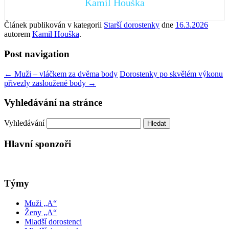
Kamil Houška
Článek publikován v kategorii
Starší dorostenky
dne
16.3.2026
autorem
Kamil Houška
.
Post navigation
←
Muži – vláčkem za dvěma body
Dorostenky po skvělém výkonu
přivezly zasloužené body
→
Vyhledávání na stránce
Vyhledávání
Hlavní sponzoři
Týmy
Muži „A“
Ženy „A“
Mladší dorostenci