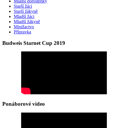
Mladší dorostenky
Starší žáci
Starší žákyně
Mladší žáci
Mladší žákyně
Minižactvo
Přípravka
Budweis Starnet Cup 2019
Ponáborové video