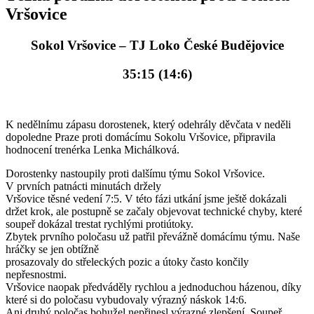
Vršovice
Sokol Vršovice – TJ Loko České Budějovice
35:15 (14:6)
K nedělnímu zápasu dorostenek, který odehrály děvčata v neděli
dopoledne Praze proti domácímu Sokolu Vršovice, připravila
hodnocení trenérka Lenka Michálková.
Dorostenky nastoupily proti dalšímu týmu Sokol Vršovice.
V prvních patnácti minutách držely
Vršovice těsné vedení 7:5. V této fázi utkání jsme ještě dokázali
držet krok, ale postupně se začaly objevovat technické chyby, které
soupeř dokázal trestat rychlými protiútoky.
Zbytek prvního poločasu už patřil převážně domácímu týmu. Naše
hráčky se jen obtížně
prosazovaly do střeleckých pozic a útoky často končily
nepřesnostmi.
Vršovice naopak předváděly rychlou a jednoduchou házenou, díky
které si do poločasu vybudovaly výrazný náskok 14:6.
Ani druhý poločas bohužel nepřinesl výrazné zlepšení. Soupeř