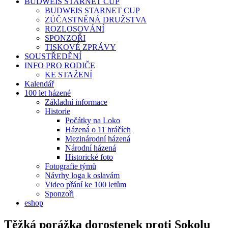
BUDWEIS STARNET CUP
BUDWEIS STARNET CUP
ZÚČASTNĚNÁ DRUŽSTVA
ROZLOSOVÁNÍ
SPONZOŘI
TISKOVÉ ZPRÁVY
SOUSTŘEDĚNÍ
INFO PRO RODIČE
KE STAŽENÍ
Kalendář
100 let házené
Základní informace
Historie
Počátky na Loko
Házená o 11 hráčích
Mezinárodní házená
Národní házená
Historické foto
Fotografie týmů
Návrhy loga k oslavám
Video přání ke 100 letům
Sponzoři
eshop
Těžká porážka dorostenek proti Sokolu