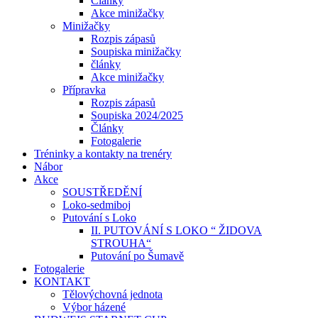
Články
Akce minižačky
Minižačky
Rozpis zápasů
Soupiska minižačky
články
Akce minižačky
Přípravka
Rozpis zápasů
Soupiska 2024/2025
Články
Fotogalerie
Tréninky a kontakty na trenéry
Nábor
Akce
SOUSTŘEDĚNÍ
Loko-sedmiboj
Putování s Loko
II. PUTOVÁNÍ S LOKO “ ŽIDOVA
STROUHA“
Putování po Šumavě
Fotogalerie
KONTAKT
Tělovýchovná jednota
Výbor házené