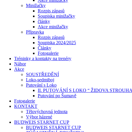
Akce minižačky
Minižačky
Rozpis zápasů
Soupiska minižačky
články
Akce minižačky
Přípravka
Rozpis zápasů
Soupiska 2024/2025
Články
Fotogalerie
Tréninky a kontakty na trenéry
Nábor
Akce
SOUSTŘEDĚNÍ
Loko-sedmiboj
Putování s Loko
II. PUTOVÁNÍ S LOKO “ ŽIDOVA STROUH
Putování po Šumavě
Fotogalerie
KONTAKT
Tělovýchovná jednota
Výbor házené
BUDWEIS STARNET CUP
BUDWEIS STARNET CUP