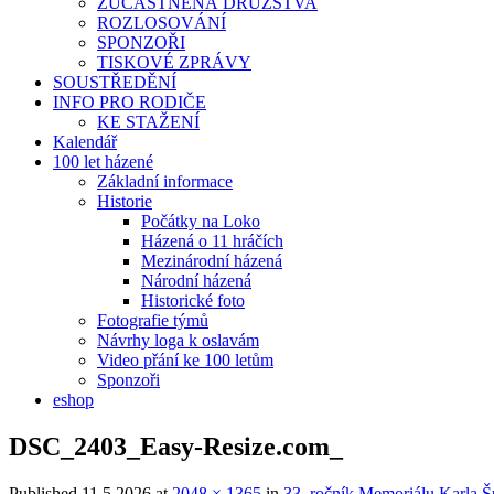
ZÚČASTNĚNÁ DRUŽSTVA
ROZLOSOVÁNÍ
SPONZOŘI
TISKOVÉ ZPRÁVY
SOUSTŘEDĚNÍ
INFO PRO RODIČE
KE STAŽENÍ
Kalendář
100 let házené
Základní informace
Historie
Počátky na Loko
Házená o 11 hráčích
Mezinárodní házená
Národní házená
Historické foto
Fotografie týmů
Návrhy loga k oslavám
Video přání ke 100 letům
Sponzoři
eshop
DSC_2403_Easy-Resize.com_
Published
11.5.2026
at
2048 × 1365
in
33. ročník Memoriálu Karla Š