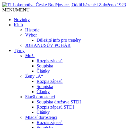
MENU
MENU
Jediný házenkářský klub v Českých Budějo
TJ Lokomotiva České Budějovice
Novinky
Klub
Historie
Výbor
Důležité info pro trenéry
JOHANUSŮV POHÁR
Týmy
Muži
Rozpis zápasů
Soupiska
Články
Ženy „A“
Rozpis zápasů
Soupiska
Články
Starší dorostenci
Soupiska družstva STDI
Rozpis zápasů STDI
Články
Mladší dorostenci
Rozpis zápasů
Soupiska