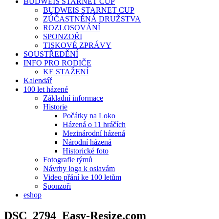
BUDWEIS STARNET CUP
BUDWEIS STARNET CUP
ZÚČASTNĚNÁ DRUŽSTVA
ROZLOSOVÁNÍ
SPONZOŘI
TISKOVÉ ZPRÁVY
SOUSTŘEDĚNÍ
INFO PRO RODIČE
KE STAŽENÍ
Kalendář
100 let házené
Základní informace
Historie
Počátky na Loko
Házená o 11 hráčích
Mezinárodní házená
Národní házená
Historické foto
Fotografie týmů
Návrhy loga k oslavám
Video přání ke 100 letům
Sponzoři
eshop
DSC_2794_Easy-Resize.com_