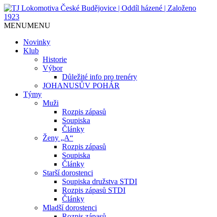
Jediný házenkářský klub v Českých
TJ Lokomotiva České
MENU
MENU
Budějovicích, založen 1923.
Budějovice | Oddíl házené |
Novinky
Klub
Založeno 1923
Historie
Výbor
Důležité info pro trenéry
JOHANUSŮV POHÁR
Týmy
Muži
Rozpis zápasů
Soupiska
Články
Ženy „A“
Rozpis zápasů
Soupiska
Články
Starší dorostenci
Soupiska družstva STDI
Rozpis zápasů STDI
Články
Mladší dorostenci
Rozpis zápasů