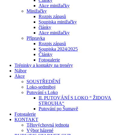
Články
Akce minižačky
Minižačky
Rozpis zápasů
Soupiska minižačky
články
Akce minižačky
Přípravka
Rozpis zápasů
Soupiska 2024/2025
Články
Fotogalerie
Tréninky a kontakty na trenéry
Nábor
Akce
SOUSTŘEDĚNÍ
Loko-sedmiboj
Putování s Loko
II. PUTOVÁNÍ S LOKO “ ŽIDOVA
STROUHA“
Putování po Šumavě
Fotogalerie
KONTAKT
Tělovýchovná jednota
Výbor házené