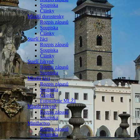
Soupiska
Články
Mladší dorostenky
Rozpis zápasů
Soupiska
Články
Starší žáci
Rozpis zápasů
Soupiska
Články
Starší žákyně
Rozpis zápasů
Soupiska
Mladší žáci
Rozpis zápasů
Soupiska
Články
Fotogalerie MLŽI
Mladší žákyně
Rozpis zápasů
Soupiska
Minižactvo
Rozpis zápasů
Soupiska