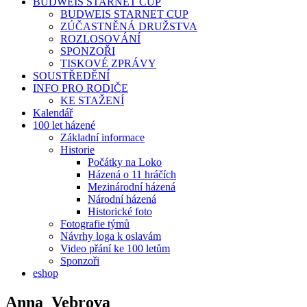
BUDWEIS STARNET CUP
BUDWEIS STARNET CUP
ZÚČASTNĚNÁ DRUŽSTVA
ROZLOSOVÁNÍ
SPONZOŘI
TISKOVÉ ZPRÁVY
SOUSTŘEDĚNÍ
INFO PRO RODIČE
KE STAŽENÍ
Kalendář
100 let házené
Základní informace
Historie
Počátky na Loko
Házená o 11 hráčích
Mezinárodní házená
Národní házená
Historické foto
Fotografie týmů
Návrhy loga k oslavám
Video přání ke 100 letům
Sponzoři
eshop
Anna_Vebrova