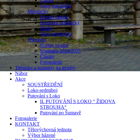
Články
Akce minižačky
Minižačky
Rozpis zápasů
Soupiska minižačky
články
Akce minižačky
Přípravka
Rozpis zápasů
Soupiska 2024/2025
Články
Fotogalerie
Tréninky a kontakty na trenéry
Nábor
Akce
SOUSTŘEDĚNÍ
Loko-sedmiboj
Putování s Loko
II. PUTOVÁNÍ S LOKO “ ŽIDOVA
STROUHA“
Putování po Šumavě
Fotogalerie
KONTAKT
Tělovýchovná jednota
Výbor házené