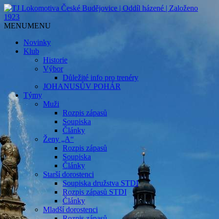
Jediný házenkářský klub v Českých
TJ Lokomotiva České
MENU
MENU
Budějovicích, založen 1923.
Budějovice | Oddíl házené |
Novinky
Klub
Založeno 1923
Historie
Výbor
Důležité info pro trenéry
JOHANUSŮV POHÁR
Týmy
Muži
Rozpis zápasů
Soupiska
Články
Ženy „A“
Rozpis zápasů
Soupiska
Články
Starší dorostenci
Soupiska družstva STDI
Rozpis zápasů STDI
Články
Mladší dorostenci
Rozpis zápasů