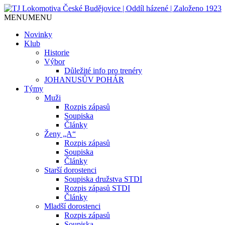
MENU
MENU
Jediný házenkářský klub v Českých Budějo
TJ Lokomotiva České Budějovice
Novinky
Klub
Historie
Výbor
Důležité info pro trenéry
JOHANUSŮV POHÁR
Týmy
Muži
Rozpis zápasů
Soupiska
Články
Ženy „A“
Rozpis zápasů
Soupiska
Články
Starší dorostenci
Soupiska družstva STDI
Rozpis zápasů STDI
Články
Mladší dorostenci
Rozpis zápasů
Soupiska