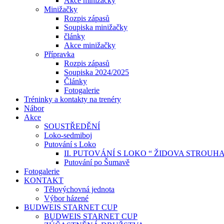
Akce minižačky
Minižačky
Rozpis zápasů
Soupiska minižačky
články
Akce minižačky
Přípravka
Rozpis zápasů
Soupiska 2024/2025
Články
Fotogalerie
Tréninky a kontakty na trenéry
Nábor
Akce
SOUSTŘEDĚNÍ
Loko-sedmiboj
Putování s Loko
II. PUTOVÁNÍ S LOKO “ ŽIDOVA STROUH
Putování po Šumavě
Fotogalerie
KONTAKT
Tělovýchovná jednota
Výbor házené
BUDWEIS STARNET CUP
BUDWEIS STARNET CUP