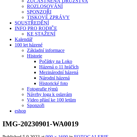
ZÚČASTNĚNÁ DRUŽSTVA
ROZLOSOVÁNÍ
SPONZOŘI
TISKOVÉ ZPRÁVY
SOUSTŘEDĚNÍ
INFO PRO RODIČE
KE STAŽENÍ
Kalendář
100 let házené
Základní informace
Historie
Počátky na Loko
Házená o 11 hráčích
Mezinárodní házená
Národní házená
Historické foto
Fotografie týmů
Návrhy loga k oslavám
Video přání ke 100 letům
Sponzoři
eshop
IMG-20230901-WA0019
Published
5.9.2023
at
900 × 1600
in
FOTOGALERIE
.