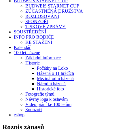
BUDWEIS STARNET CUP
BUDWEIS STARNET CUP
ZÚČASTNĚNÁ DRUŽSTVA
ROZLOSOVÁNÍ
SPONZOŘI
TISKOVÉ ZPRÁVY
SOUSTŘEDĚNÍ
INFO PRO RODIČE
KE STAŽENÍ
Kalendář
100 let házené
Základní informace
Historie
Počátky na Loko
Házená o 11 hráčích
Mezinárodní házená
Národní házená
Historické foto
Fotografie týmů
Návrhy loga k oslavám
Video přání ke 100 letům
Sponzoři
eshop
Rozpis zápasů