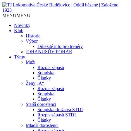
Jediný házenkářský klub v Českých
TJ Lokomotiva České
MENU
MENU
Budějovicích, založen 1923.
Budějovice | Oddíl házené |
Novinky
Klub
Založeno 1923
Historie
Výbor
Důležité info pro trenéry
JOHANUSŮV POHÁR
Týmy
Muži
Rozpis zápasů
Soupiska
Články
Ženy „A“
Rozpis zápasů
Soupiska
Články
Starší dorostenci
Soupiska družstva STDI
Rozpis zápasů STDI
Články
Mladší dorostenci
Rozpis zápasů