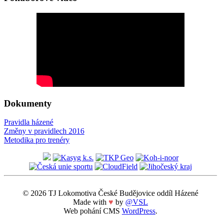
Dokumenty
Pravidla házené
Změny v pravidlech 2016
Metodika pro trenéry
© 2026 TJ Lokomotiva České Budějovice oddíl Házené
Made with
♥
by
@VSL
Web pohání CMS
WordPress
.