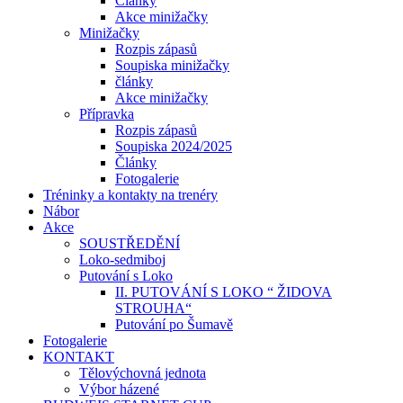
Články
Akce minižačky
Minižačky
Rozpis zápasů
Soupiska minižačky
články
Akce minižačky
Přípravka
Rozpis zápasů
Soupiska 2024/2025
Články
Fotogalerie
Tréninky a kontakty na trenéry
Nábor
Akce
SOUSTŘEDĚNÍ
Loko-sedmiboj
Putování s Loko
II. PUTOVÁNÍ S LOKO “ ŽIDOVA
STROUHA“
Putování po Šumavě
Fotogalerie
KONTAKT
Tělovýchovná jednota
Výbor házené