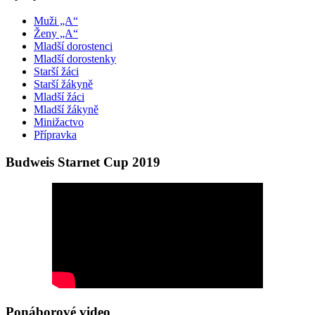
Muži „A“
Ženy „A“
Mladší dorostenci
Mladší dorostenky
Starší žáci
Starší žákyně
Mladší žáci
Mladší žákyně
Minižactvo
Přípravka
Budweis Starnet Cup 2019
Ponáborové video