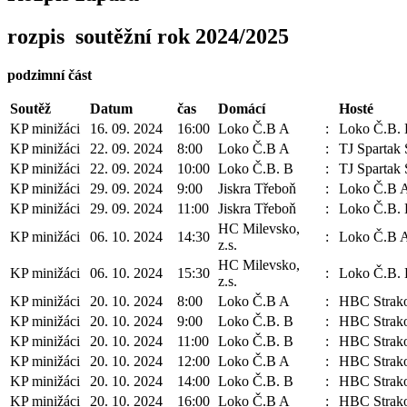
rozpis soutěžní rok 2024/2025
podzimní část
Soutěž
Datum
čas
Domácí
Hosté
KP minižáci
16. 09. 2024
16:00
Loko Č.B A
:
Loko Č.B.
KP minižáci
22. 09. 2024
8:00
Loko Č.B A
:
TJ Spartak 
KP minižáci
22. 09. 2024
10:00
Loko Č.B. B
:
TJ Spartak 
KP minižáci
29. 09. 2024
9:00
Jiskra Třeboň
:
Loko Č.B 
KP minižáci
29. 09. 2024
11:00
Jiskra Třeboň
:
Loko Č.B.
HC Milevsko,
KP minižáci
06. 10. 2024
14:30
:
Loko Č.B 
z.s.
HC Milevsko,
KP minižáci
06. 10. 2024
15:30
:
Loko Č.B.
z.s.
KP minižáci
20. 10. 2024
8:00
Loko Č.B A
:
HBC Strak
KP minižáci
20. 10. 2024
9:00
Loko Č.B. B
:
HBC Strako
KP minižáci
20. 10. 2024
11:00
Loko Č.B. B
:
HBC Strak
KP minižáci
20. 10. 2024
12:00
Loko Č.B A
:
HBC Strako
KP minižáci
20. 10. 2024
14:00
Loko Č.B. B
:
HBC Strako
KP minižáci
20. 10. 2024
16:00
Loko Č.B A
:
HBC Strako