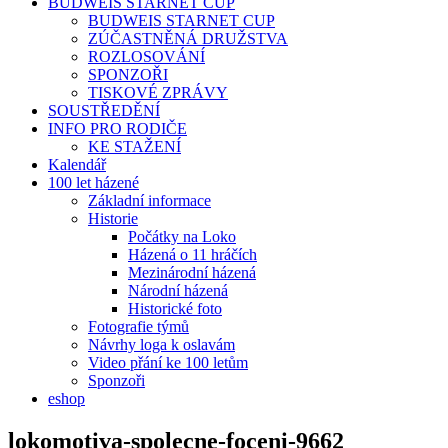
BUDWEIS STARNET CUP
BUDWEIS STARNET CUP
ZÚČASTNĚNÁ DRUŽSTVA
ROZLOSOVÁNÍ
SPONZOŘI
TISKOVÉ ZPRÁVY
SOUSTŘEDĚNÍ
INFO PRO RODIČE
KE STAŽENÍ
Kalendář
100 let házené
Základní informace
Historie
Počátky na Loko
Házená o 11 hráčích
Mezinárodní házená
Národní házená
Historické foto
Fotografie týmů
Návrhy loga k oslavám
Video přání ke 100 letům
Sponzoři
eshop
lokomotiva-spolecne-foceni-9662