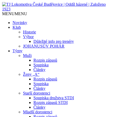
Jediný házenkářský klub v Českých
TJ Lokomotiva České
MENU
MENU
Budějovicích, založen 1923.
Budějovice | Oddíl házené |
Novinky
Klub
Založeno 1923
Historie
Výbor
Důležité info pro trenéry
JOHANUSŮV POHÁR
Týmy
Muži
Rozpis zápasů
Soupiska
Články
Ženy „A“
Rozpis zápasů
Soupiska
Články
Starší dorostenci
Soupiska družstva STDI
Rozpis zápasů STDI
Články
Mladší dorostenci
Rozpis zápasů