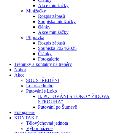
Články
Akce minižačky
Minižačky
Rozpis zápasů
Soupiska minižačky
články
Akce minižačky
Přípravka
Rozpis zápasů
Soupiska 2024/2025
Články
Fotogalerie
Tréninky a kontakty na trenéry
Nábor
Akce
SOUSTŘEDĚNÍ
Loko-sedmiboj
Putování s Loko
II. PUTOVÁNÍ S LOKO “ ŽIDOVA
STROUHA“
Putování po Šumavě
Fotogalerie
KONTAKT
Tělovýchovná jednota
Výbor házené