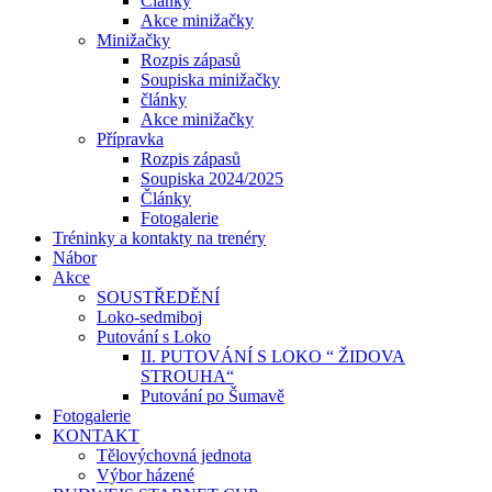
Články
Akce minižačky
Minižačky
Rozpis zápasů
Soupiska minižačky
články
Akce minižačky
Přípravka
Rozpis zápasů
Soupiska 2024/2025
Články
Fotogalerie
Tréninky a kontakty na trenéry
Nábor
Akce
SOUSTŘEDĚNÍ
Loko-sedmiboj
Putování s Loko
II. PUTOVÁNÍ S LOKO “ ŽIDOVA
STROUHA“
Putování po Šumavě
Fotogalerie
KONTAKT
Tělovýchovná jednota
Výbor házené