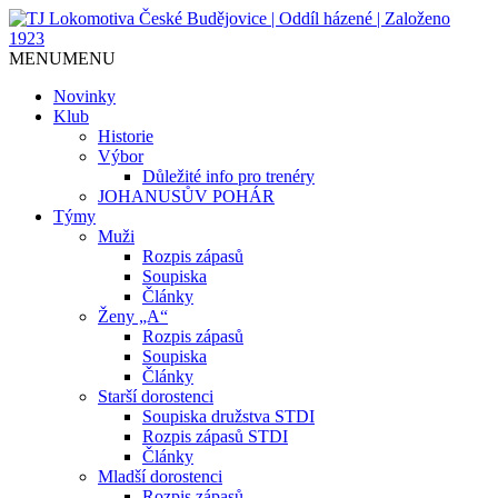
Jediný házenkářský klub v Českých
TJ Lokomotiva České
MENU
MENU
Budějovicích, založen 1923.
Budějovice | Oddíl házené |
Novinky
Klub
Založeno 1923
Historie
Výbor
Důležité info pro trenéry
JOHANUSŮV POHÁR
Týmy
Muži
Rozpis zápasů
Soupiska
Články
Ženy „A“
Rozpis zápasů
Soupiska
Články
Starší dorostenci
Soupiska družstva STDI
Rozpis zápasů STDI
Články
Mladší dorostenci
Rozpis zápasů