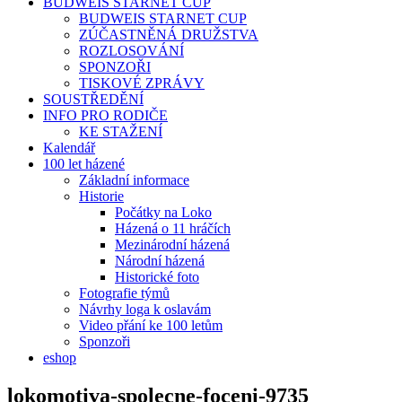
BUDWEIS STARNET CUP
BUDWEIS STARNET CUP
ZÚČASTNĚNÁ DRUŽSTVA
ROZLOSOVÁNÍ
SPONZOŘI
TISKOVÉ ZPRÁVY
SOUSTŘEDĚNÍ
INFO PRO RODIČE
KE STAŽENÍ
Kalendář
100 let házené
Základní informace
Historie
Počátky na Loko
Házená o 11 hráčích
Mezinárodní házená
Národní házená
Historické foto
Fotografie týmů
Návrhy loga k oslavám
Video přání ke 100 letům
Sponzoři
eshop
lokomotiva-spolecne-foceni-9735