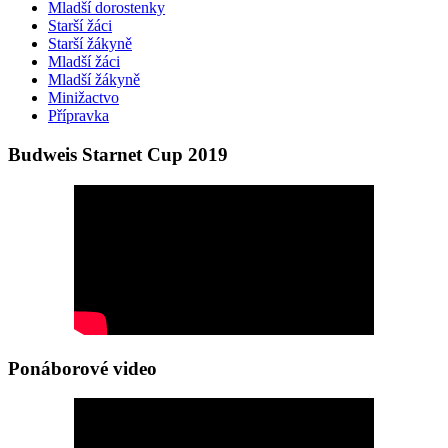
Mladší dorostenky
Starší žáci
Starší žákyně
Mladší žáci
Mladší žákyně
Minižactvo
Přípravka
Budweis Starnet Cup 2019
Ponáborové video