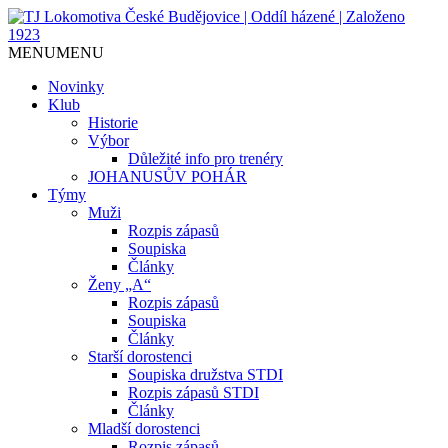
Jediný házenkářský klub v Českých
TJ Lokomotiva České
MENU
MENU
Budějovicích, založen 1923.
Budějovice | Oddíl házené |
Novinky
Klub
Založeno 1923
Historie
Výbor
Důležité info pro trenéry
JOHANUSŮV POHÁR
Týmy
Muži
Rozpis zápasů
Soupiska
Články
Ženy „A“
Rozpis zápasů
Soupiska
Články
Starší dorostenci
Soupiska družstva STDI
Rozpis zápasů STDI
Články
Mladší dorostenci
Rozpis zápasů