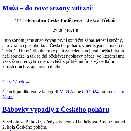
Muži – do nové sezóny vítězně
TJ Lokomotiva České Budějovice – Jiskra Třeboň
27:26 (16:13)
Tuto sobotu jsme absolvovali první soutěžní zápas letošní sezóny,
a to v rámci prvního kola Českého poháru, v němž jsme narazili na
Třeboň. Třeboň dlouhé roky platí za jeden z nejkvalitnějších týmů
naší soutěže, a tak se dal očekávat napínavý zápas, ve kterém jsme
však šanci na výhru měli, zvlášť s přihlédnutím k výsledkům
z posledních vzájemných duelů.
Celý článek
→
Článek publikován v kategorii
Muži A
dne
8.9.2024
autorem
Jakub
Mráz
.
Bábovky vypadly z Českého poháru
V sobotu se Bábovky střetly s týmem z Havlíčkova Brodu v rámci
2. kola Českého poháru.