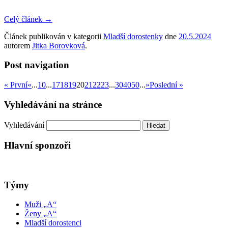
Celý článek
→
Článek publikován v kategorii
Mladší dorostenky
dne
20.5.2024
autorem
Jitka Borovková
.
Post navigation
« První
«
...
10
...
17
18
19
20
21
22
23
...
30
40
50
...
»
Poslední »
Vyhledávání na stránce
Vyhledávání
Hlavní sponzoři
Týmy
Muži „A“
Ženy „A“
Mladší dorostenci