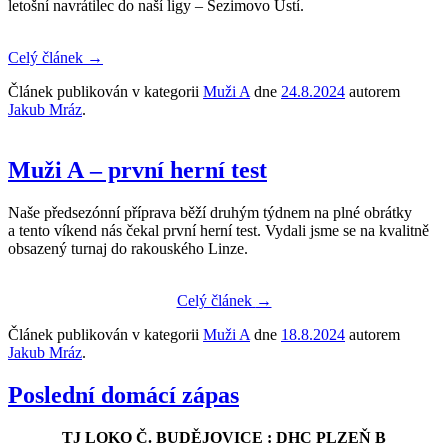
letošní navrátilec do naší ligy – Sezimovo Ústí.
Celý článek
→
Článek publikován v kategorii
Muži A
dne
24.8.2024
autorem
Jakub Mráz
.
Muži A – první herní test
Naše předsezónní příprava běží druhým týdnem na plné obrátky
a tento víkend nás čekal první herní test. Vydali jsme se na kvalitně
obsazený turnaj do rakouského Linze.
Celý článek
→
Článek publikován v kategorii
Muži A
dne
18.8.2024
autorem
Jakub Mráz
.
Poslední domácí zápas
TJ LOKO Č. BUDĚJOVICE : DHC PLZEŇ B