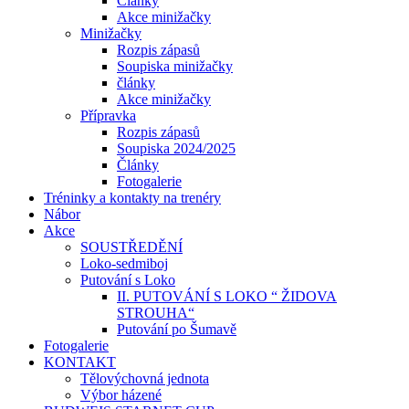
Články
Akce minižačky
Minižačky
Rozpis zápasů
Soupiska minižačky
články
Akce minižačky
Přípravka
Rozpis zápasů
Soupiska 2024/2025
Články
Fotogalerie
Tréninky a kontakty na trenéry
Nábor
Akce
SOUSTŘEDĚNÍ
Loko-sedmiboj
Putování s Loko
II. PUTOVÁNÍ S LOKO “ ŽIDOVA
STROUHA“
Putování po Šumavě
Fotogalerie
KONTAKT
Tělovýchovná jednota
Výbor házené