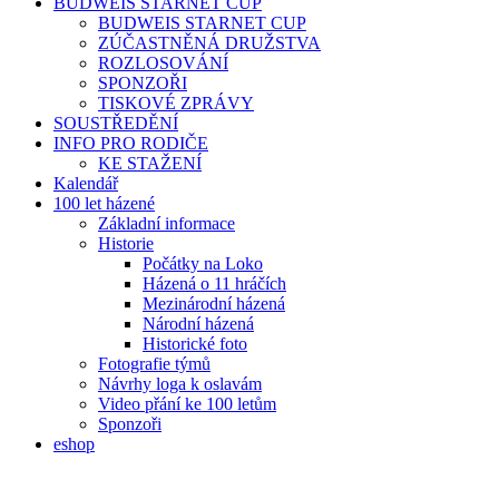
BUDWEIS STARNET CUP
BUDWEIS STARNET CUP
ZÚČASTNĚNÁ DRUŽSTVA
ROZLOSOVÁNÍ
SPONZOŘI
TISKOVÉ ZPRÁVY
SOUSTŘEDĚNÍ
INFO PRO RODIČE
KE STAŽENÍ
Kalendář
100 let házené
Základní informace
Historie
Počátky na Loko
Házená o 11 hráčích
Mezinárodní házená
Národní házená
Historické foto
Fotografie týmů
Návrhy loga k oslavám
Video přání ke 100 letům
Sponzoři
eshop