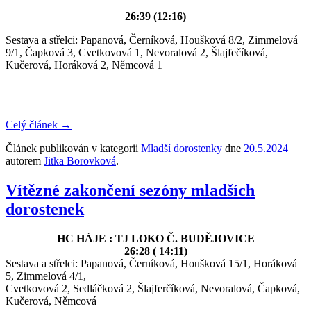
26:39 (12:16)
Sestava a střelci: Papanová, Černíková, Houšková 8/2, Zimmelová
9/1, Čapková 3, Cvetkovová 1, Nevoralová 2, Šlajfečíková,
Kučerová, Horáková 2, Němcová 1
Celý článek
→
Článek publikován v kategorii
Mladší dorostenky
dne
20.5.2024
autorem
Jitka Borovková
.
Vítězné zakončení sezóny mladších
dorostenek
HC HÁJE : TJ LOKO Č. BUDĚJOVICE
26:28 ( 14:11)
Sestava a střelci: Papanová, Černíková, Houšková 15/1, Horáková
5, Zimmelová 4/1,
Cvetkovová 2,
Sedláčková 2,
Šlajferčíková,
Nevoralová, Čapková,
Kučerová, Němcová