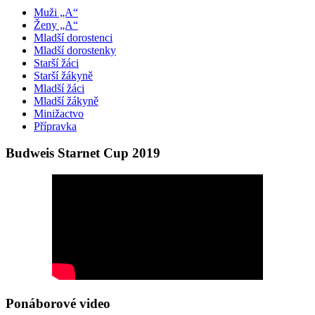
Muži „A“
Ženy „A“
Mladší dorostenci
Mladší dorostenky
Starší žáci
Starší žákyně
Mladší žáci
Mladší žákyně
Minižactvo
Přípravka
Budweis Starnet Cup 2019
Ponáborové video