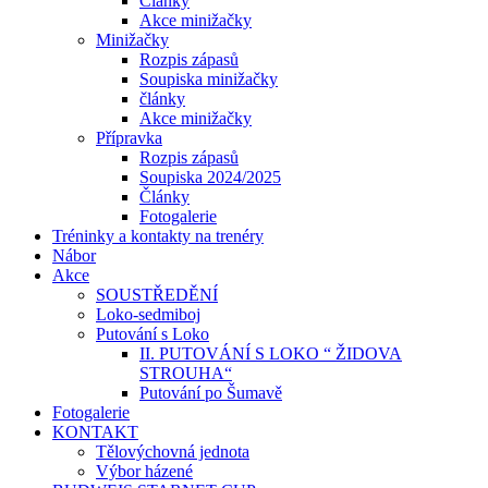
Články
Akce minižačky
Minižačky
Rozpis zápasů
Soupiska minižačky
články
Akce minižačky
Přípravka
Rozpis zápasů
Soupiska 2024/2025
Články
Fotogalerie
Tréninky a kontakty na trenéry
Nábor
Akce
SOUSTŘEDĚNÍ
Loko-sedmiboj
Putování s Loko
II. PUTOVÁNÍ S LOKO “ ŽIDOVA
STROUHA“
Putování po Šumavě
Fotogalerie
KONTAKT
Tělovýchovná jednota
Výbor házené