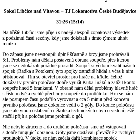
Sokol Libčice nad Vltavou – TJ Lokomotiva České Budějovice
31:26 (15:14)
Na hřiště Libčic jsme přijeli s nadějí alespoň zopakovat výsledek
z podzimní části sezóny, kdy jsme dokázali s tímto týmem uhrát
remízu.
Do zápasu jsme nevstoupili úplně šťastně a brzy jsme prohrávali
5:1. Problémy nám dělala postavená obrana soupeře, přes kterou
jsme se nedokázali pořádně prosadit. Soupeř si vědom kvalit našich
spojek (Radka s Potokem) tyto spojky ostražitě hlídal a včas k nim
přistupoval. Tím se otevřel prostor pro hráče na křídle, čehož
dokázal v prvním poločase dobře využít Kuba Jiráků a zatížil konto
soupeře hned 5 brankami. V obraně nám dělal problémy hlavně hráč
s číslem dvě a rychlé přechody soupeře do protiútoku. Hru se nám
ale postupem času podařilo vyrovnat a cca 5 minut před koncem
prvního poločasu jsme dokonce vedli o 2 góly. Do konce poločasu
jsme ale vinou oslabení a několika technických chyb o vedení ještě
stačili přijít a poločas jsme prohráli o gól.
Nic nebylo ztraceno a do druhého poločasu jsme už vstupovali
s dobře fungující obranou. Góly jsme dostávali převážně z rychlých
protiútoků. V útoku se nám začala dařit kombinace spojek