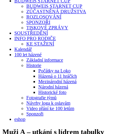
BUDWEIS STARNET CUP
BUDWEIS STARNET CUP
ZÚČASTNĚNÁ DRUŽSTVA
ROZLOSOVÁNÍ
SPONZOŘI
TISKOVÉ ZPRÁVY
SOUSTŘEDĚNÍ
INFO PRO RODIČE
KE STAŽENÍ
Kalendář
100 let házené
Základní informace
Historie
Počátky na Loko
Házená o 11 hráčích
Mezinárodní házená
Národní házená
Historické foto
Fotografie týmů
Návrhy loga k oslavám
Video přání ke 100 letům
Sponzoři
eshop
Muži A – utkání s lídrem tabulky