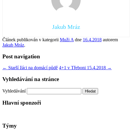
Jakub Mráz
Článek publikován v kategorii
Muži A
dne
16.4.2018
autorem
Jakub Mráz
.
Post navigation
←
Starší žáci na domácí půdě
4+1 v Třeboni 15.4.2018
→
Vyhledávání na stránce
Vyhledávání
Hlavní sponzoři
Týmy