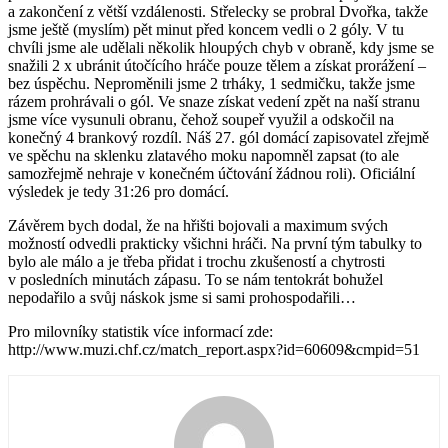
a zakončení z větší vzdálenosti. Střelecky se probral Dvořka, takže
jsme ještě (myslím) pět minut před koncem vedli o 2 góly. V tu
chvíli jsme ale udělali několik hloupých chyb v obraně, kdy jsme se
snažili 2 x ubránit útočícího hráče pouze tělem a získat prorážení –
bez úspěchu. Neproměnili jsme 2 trháky, 1 sedmičku, takže jsme
rázem prohrávali o gól. Ve snaze získat vedení zpět na naší stranu
jsme více vysunuli obranu, čehož soupeř využil a odskočil na
konečný 4 brankový rozdíl. Náš 27. gól domácí zapisovatel zřejmě
ve spěchu na sklenku zlatavého moku napomněl zapsat (to ale
samozřejmě nehraje v konečném účtování žádnou roli). Oficiální
výsledek je tedy 31:26 pro domácí.
Závěrem bych dodal, že na hřišti bojovali a maximum svých
možností odvedli prakticky všichni hráči. Na první tým tabulky to
bylo ale málo a je třeba přidat i trochu zkušeností a chytrosti
v posledních minutách zápasu. To se nám tentokrát bohužel
nepodařilo a svůj náskok jsme si sami prohospodařili…
Pro milovníky statistik více informací zde:
http://www.muzi.chf.cz/match_report.aspx?id=60609&cmpid=51