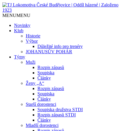
Jediný házenkářský klub v Českých
TJ Lokomotiva České
MENU
MENU
Budějovicích, založen 1923.
Budějovice | Oddíl házené |
Novinky
Klub
Založeno 1923
Historie
Výbor
Důležité info pro trenéry
JOHANUSŮV POHÁR
Týmy
Muži
Rozpis zápasů
Soupiska
Články
Ženy „A“
Rozpis zápasů
Soupiska
Články
Starší dorostenci
Soupiska družstva STDI
Rozpis zápasů STDI
Články
Mladší dorostenci
Rozpis zápasů