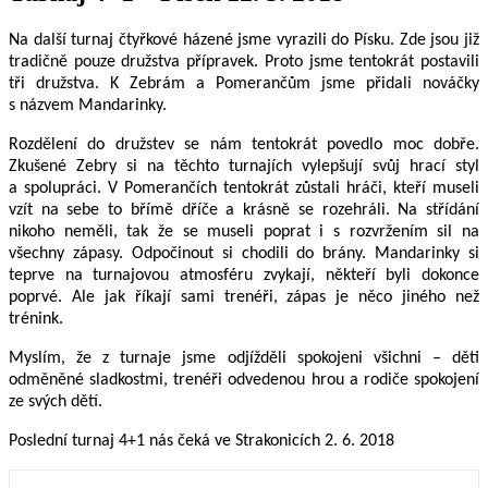
Na další turnaj čtyřkové házené jsme vyrazili do Písku. Zde jsou již
tradičně pouze družstva přípravek. Proto jsme tentokrát postavili
tři družstva. K Zebrám a Pomerančům jsme přidali nováčky
s názvem Mandarinky.
Rozdělení do družstev se nám tentokrát povedlo moc dobře.
Zkušené Zebry si na těchto turnajích vylepšují svůj hrací styl
a spolupráci. V Pomerančích tentokrát zůstali hráči, kteří museli
vzít na sebe to břímě dříče a krásně se rozehráli. Na střídání
nikoho neměli, tak že se museli poprat i s rozvržením sil na
všechny zápasy. Odpočinout si chodili do brány. Mandarinky si
teprve na turnajovou atmosféru zvykají, někteří byli dokonce
poprvé. Ale jak říkají sami trenéři, zápas je něco jiného než
trénink.
Myslím, že z turnaje jsme odjížděli spokojeni všichni – děti
odměněné sladkostmi, trenéři odvedenou hrou a rodiče spokojení
ze svých dětí.
Poslední turnaj 4+1 nás čeká ve Strakonicích 2. 6. 2018