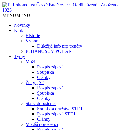
Jediný házenkářský klub v Českých
TJ Lokomotiva České
MENU
MENU
Budějovicích, založen 1923.
Budějovice | Oddíl házené |
Novinky
Klub
Založeno 1923
Historie
Výbor
Důležité info pro trenéry
JOHANUSŮV POHÁR
Týmy
Muži
Rozpis zápasů
Soupiska
Články
Ženy „A“
Rozpis zápasů
Soupiska
Články
Starší dorostenci
Soupiska družstva STDI
Rozpis zápasů STDI
Články
Mladší dorostenci
Rozpis zápasů