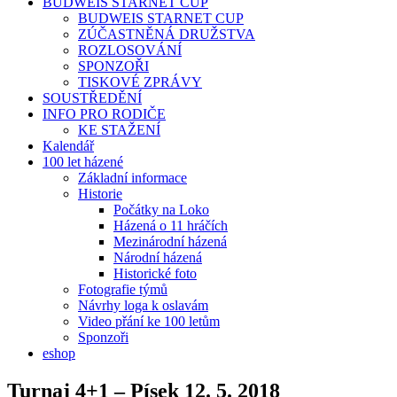
BUDWEIS STARNET CUP
BUDWEIS STARNET CUP
ZÚČASTNĚNÁ DRUŽSTVA
ROZLOSOVÁNÍ
SPONZOŘI
TISKOVÉ ZPRÁVY
SOUSTŘEDĚNÍ
INFO PRO RODIČE
KE STAŽENÍ
Kalendář
100 let házené
Základní informace
Historie
Počátky na Loko
Házená o 11 hráčích
Mezinárodní házená
Národní házená
Historické foto
Fotografie týmů
Návrhy loga k oslavám
Video přání ke 100 letům
Sponzoři
eshop
Turnaj 4+1 – Písek 12. 5. 2018