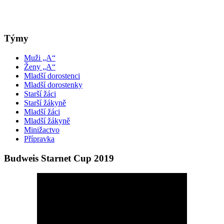
Týmy
Muži „A“
Ženy „A“
Mladší dorostenci
Mladší dorostenky
Starší žáci
Starší žákyně
Mladší žáci
Mladší žákyně
Minižactvo
Přípravka
Budweis Starnet Cup 2019