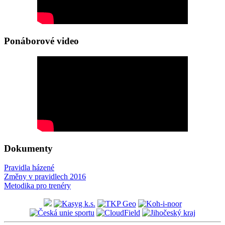
Ponáborové video
Dokumenty
Pravidla házené
Změny v pravidlech 2016
Metodika pro trenéry