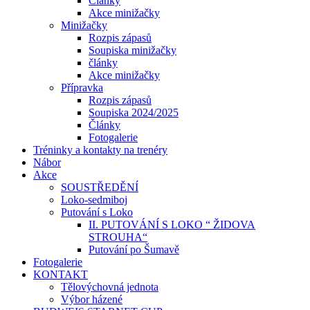
Články
Akce minižačky
Minižačky
Rozpis zápasů
Soupiska minižačky
články
Akce minižačky
Přípravka
Rozpis zápasů
Soupiska 2024/2025
Články
Fotogalerie
Tréninky a kontakty na trenéry
Nábor
Akce
SOUSTŘEDĚNÍ
Loko-sedmiboj
Putování s Loko
II. PUTOVÁNÍ S LOKO “ ŽIDOVA
STROUHA“
Putování po Šumavě
Fotogalerie
KONTAKT
Tělovýchovná jednota
Výbor házené