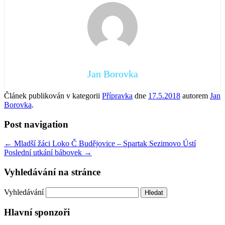
Jan Borovka
Článek publikován v kategorii
Přípravka
dne
17.5.2018
autorem
Jan
Borovka
.
Post navigation
←
Mladší žáci Loko Č Budějovice – Spartak Sezimovo Ústí
Poslední utkání bábovek
→
Vyhledávání na stránce
Vyhledávání
Hlavní sponzoři