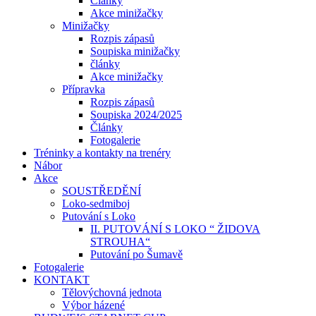
Články
Akce minižačky
Minižačky
Rozpis zápasů
Soupiska minižačky
články
Akce minižačky
Přípravka
Rozpis zápasů
Soupiska 2024/2025
Články
Fotogalerie
Tréninky a kontakty na trenéry
Nábor
Akce
SOUSTŘEDĚNÍ
Loko-sedmiboj
Putování s Loko
II. PUTOVÁNÍ S LOKO “ ŽIDOVA
STROUHA“
Putování po Šumavě
Fotogalerie
KONTAKT
Tělovýchovná jednota
Výbor házené