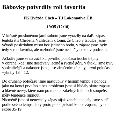
Bábovky potvrdily roli favorita
FK Hvězda Cheb – TJ Lokomotiva ČB
19:35 (12:18)
V krásně prosluněnou jarní sobotu jsme vyrazily na další zápas,
tentokrát s Chebem. Vzhledem k tomu, že Cheb v tabulce jasně
vévodí poslednímu místu bez jediného bodu, v zápase jsme byly
tedy v roli favorita, ale rozhodně jsme nechtěly cokoliv podcenit.
Ačkoliv jsme se na začátku prvního poločasu trochu trápily
v obraně, kde jsme dostávaly laciné a rychlé góly, v útoku jsme byly
spolehlivější a nakonec jsme, i se zlepšením obrany, první poločas
vyhrály 18 – 12.
Do druhého poločasu jsme nastoupily v herním tempu a pohodě,
jako na konci prvního a bez problému jsme si hlídaly skóre zápasu
a hlavně nervy, které nám po mnoha zákeřných faulech soupeře,
měly tendence rupnout.
Nicméně jsme si nenechaly zápas nijak znechutit a jely jsme si dál
podle svého tempa, taky proto po odpískání konce zápasu, bylo
skóre 35-19.