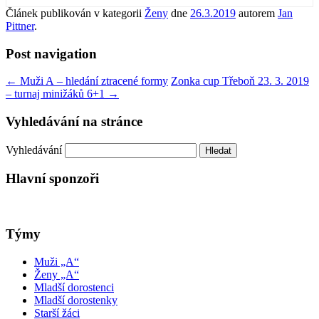
Článek publikován v kategorii
Ženy
dne
26.3.2019
autorem
Jan
Pittner
.
Post navigation
←
Muži A – hledání ztracené formy
Zonka cup Třeboň 23. 3. 2019
– turnaj minižáků 6+1
→
Vyhledávání na stránce
Vyhledávání
Hlavní sponzoři
Týmy
Muži „A“
Ženy „A“
Mladší dorostenci
Mladší dorostenky
Starší žáci