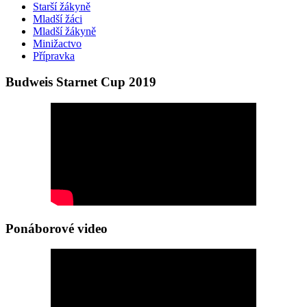
Starší žákyně
Mladší žáci
Mladší žákyně
Minižactvo
Přípravka
Budweis Starnet Cup 2019
Ponáborové video