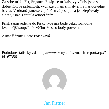
Za sebe můžu říct, že jsme při zápase makaly, vytvářely jsme si
dobré gólové příležitosti, vycházely nám signály a hra nás očividně
bavila. V obraně jsme se v průběhu zápasu jen a jen zlepšovaly
a hrály jsme s chutí a odhodláním.
Příští zápas jedeme do Písku, kde nás bude čekat rozhodně
kvalitnější soupeř, ale věřím, že se o body porveme!
Autor článku: Lucie Poláčková
Podrobné statistiky zde: http://www.zeny.chf.cz/match_report.aspx?
id=67356
Jan Pittner