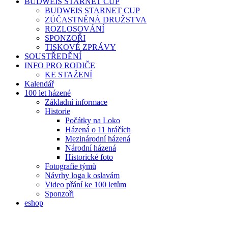
BUDWEIS STARNET CUP
BUDWEIS STARNET CUP
ZÚČASTNĚNÁ DRUŽSTVA
ROZLOSOVÁNÍ
SPONZOŘI
TISKOVÉ ZPRÁVY
SOUSTŘEDĚNÍ
INFO PRO RODIČE
KE STAŽENÍ
Kalendář
100 let házené
Základní informace
Historie
Počátky na Loko
Házená o 11 hráčích
Mezinárodní házená
Národní házená
Historické foto
Fotografie týmů
Návrhy loga k oslavám
Video přání ke 100 letům
Sponzoři
eshop