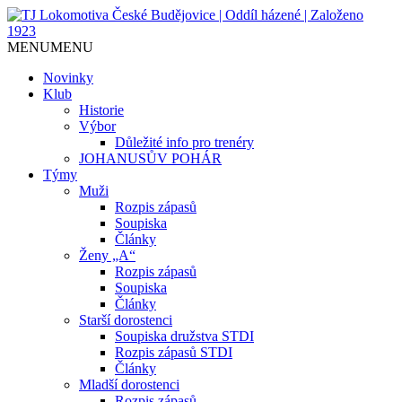
Jediný házenkářský klub v Českých
TJ Lokomotiva České
MENU
MENU
Budějovicích, založen 1923.
Budějovice | Oddíl házené |
Novinky
Klub
Založeno 1923
Historie
Výbor
Důležité info pro trenéry
JOHANUSŮV POHÁR
Týmy
Muži
Rozpis zápasů
Soupiska
Články
Ženy „A“
Rozpis zápasů
Soupiska
Články
Starší dorostenci
Soupiska družstva STDI
Rozpis zápasů STDI
Články
Mladší dorostenci
Rozpis zápasů