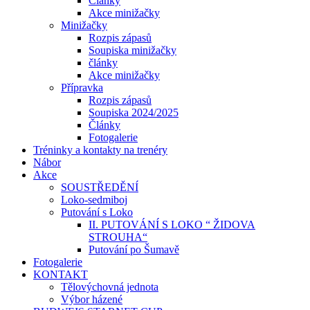
Články
Akce minižačky
Minižačky
Rozpis zápasů
Soupiska minižačky
články
Akce minižačky
Přípravka
Rozpis zápasů
Soupiska 2024/2025
Články
Fotogalerie
Tréninky a kontakty na trenéry
Nábor
Akce
SOUSTŘEDĚNÍ
Loko-sedmiboj
Putování s Loko
II. PUTOVÁNÍ S LOKO “ ŽIDOVA
STROUHA“
Putování po Šumavě
Fotogalerie
KONTAKT
Tělovýchovná jednota
Výbor házené