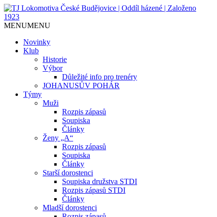
Jediný házenkářský klub v Českých
TJ Lokomotiva České
MENU
MENU
Budějovicích, založen 1923.
Budějovice | Oddíl házené |
Novinky
Klub
Založeno 1923
Historie
Výbor
Důležité info pro trenéry
JOHANUSŮV POHÁR
Týmy
Muži
Rozpis zápasů
Soupiska
Články
Ženy „A“
Rozpis zápasů
Soupiska
Články
Starší dorostenci
Soupiska družstva STDI
Rozpis zápasů STDI
Články
Mladší dorostenci
Rozpis zápasů