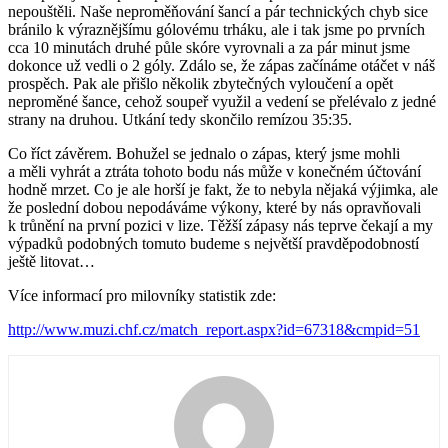
nepouštěli. Naše neproměňování šancí a pár technických chyb sice
bránilo k výraznějšímu gólovému trháku, ale i tak jsme po prvních
cca 10 minutách druhé půle skóre vyrovnali a za pár minut jsme
dokonce už vedli o 2 góly. Zdálo se, že zápas začínáme otáčet v náš
prospěch. Pak ale přišlo několik zbytečných vyloučení a opět
neproměné šance, cehož soupeř využil a vedení se přelévalo z jedné
strany na druhou. Utkání tedy skončilo remízou 35:35.
Co říct závěrem. Bohužel se jednalo o zápas, který jsme mohli
a měli vyhrát a ztráta tohoto bodu nás může v konečném účtování
hodně mrzet. Co je ale horší je fakt, že to nebyla nějaká výjimka, ale
že poslední dobou nepodáváme výkony, které by nás opravňovali
k trůnění na první pozici v lize. Těžší zápasy nás teprve čekají a my
výpadků podobných tomuto budeme s největší pravděpodobností
ještě litovat…
Více informací pro milovníky statistik zde:
http://www.muzi.chf.cz/match_report.aspx?id=67318&cmpid=51