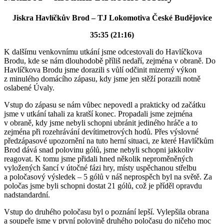
Jiskra Havlíčkův Brod – TJ Lokomotiva České Budějovice
35:35 (21:16)
K dalšímu venkovnímu utkání jsme odcestovali do Havlíčkova
Brodu, kde se nám dlouhodobě příliš nedaří, zejména v obraně. Do
Havlíčkova Brodu jsme dorazili s vůlí odčinit mizerný výkon
z minulého domácího zápasu, kdy jsme jen stěží porazili notně
oslabené Úvaly.
Vstup do zápasu se nám vůbec nepovedl a prakticky od začátku
jsme v utkání tahali za kratší konec. Propadali jsme zejména
v obraně, kdy jsme nebyli schopni ubránit jediného hráče a to
zejména při rozehrávání devítimetrových hodů. Přes výslovné
předzápasové upozornění na tuto herní situaci, ze které Havlíčkům
Brod dává snad polovinu gólů, jsme nebyli schopni jakkoliv
reagovat. K tomu jsme přidali hned několik neproměněných
vyložených šancí v útočné fázi hry, místy uspěchanou střelbu
a poločasový výsledek – 5 gólů v náš neprospěch byl na světě. Za
poločas jsme byli schopni dostat 21 gólů, což je příděl opravdu
nadstandardní.
Vstup do druhého poločasu byl o poznání lepší. Vylepšila obrana
a soupeře jsme v první polovině druhého poločasu do ničeho moc