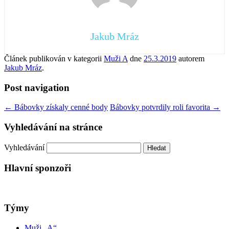
Jakub Mráz
Článek publikován v kategorii
Muži A
dne
25.3.2019
autorem
Jakub Mráz
.
Post navigation
←
Bábovky získaly cenné body
Bábovky potvrdily roli favorita
→
Vyhledávání na stránce
Vyhledávání
Hlavní sponzoři
Týmy
Muži „A“