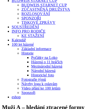
BUDWEIS STARNET CUP
BUDWEIS STARNET CUP
ZÚČASTNĚNÁ DRUŽSTVA
ROZLOSOVÁNÍ
SPONZOŘI
TISKOVÉ ZPRÁVY
SOUSTŘEDĚNÍ
INFO PRO RODIČE
KE STAŽENÍ
Kalendář
100 let házené
Základní informace
Historie
Počátky na Loko
Házená o 11 hráčích
Mezinárodní házená
Národní házená
Historické foto
Fotografie týmů
Návrhy loga k oslavám
Video přání ke 100 letům
Sponzoři
eshop
Muži A – hledání ztracené formy