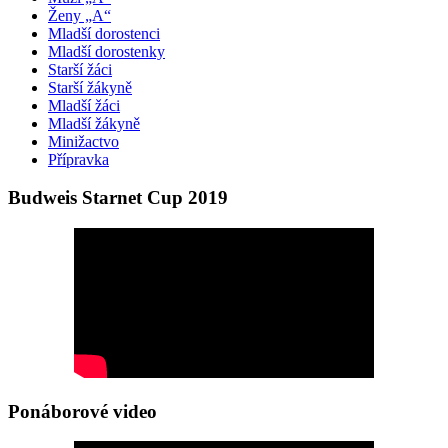
Ženy „A“
Mladší dorostenci
Mladší dorostenky
Starší žáci
Starší žákyně
Mladší žáci
Mladší žákyně
Minižactvo
Přípravka
Budweis Starnet Cup 2019
Ponáborové video