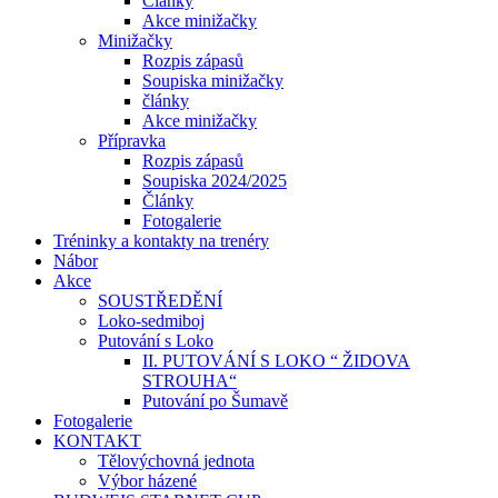
Články
Akce minižačky
Minižačky
Rozpis zápasů
Soupiska minižačky
články
Akce minižačky
Přípravka
Rozpis zápasů
Soupiska 2024/2025
Články
Fotogalerie
Tréninky a kontakty na trenéry
Nábor
Akce
SOUSTŘEDĚNÍ
Loko-sedmiboj
Putování s Loko
II. PUTOVÁNÍ S LOKO “ ŽIDOVA
STROUHA“
Putování po Šumavě
Fotogalerie
KONTAKT
Tělovýchovná jednota
Výbor házené