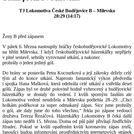
TJ Lokomotiva České Budějovice B – Milevsko
28:29 (14:17)
Ženy B před zápasem
V pátek 6. března nastoupily hráčky českobudějovické Lokomotivy
na hřišti Milevska. I když českobudějovické házenkářky nepřijely
v plné sestavě, sehrály vyrovnané utkání, a nakonec
prohrály o jeden jediný gól.
Do brány se postavila Petra Kocourková a její zákroky držely celý
tým až do konce utkání. Naprosto fantastický výkon předvedla
i spojka Hana Mašková, která odehrála celé utkání a vstřelila deset
gólů. Zápas byl ve druhé polovině hodně vyhrocený a budějovické
házenkářky se dostaly do vedení. I kvůli sporným faulům ale
Lokomotiva vedení neudržela a Milevsku podlehla 28–29. „Chci
holkám poděkovat za super odmakaný zápas. Sice jsme prohrály
o gól, ale daly jsme do toho všechno,“ řekla po zápase vedoucí
družstva Tereza Řezáčová. Házenkářky Lokomotivy B čeká další
zápas tuto neděli 15. března. Doma od půl páté přivítají Jindřichův
Hradec. Pokud se kvůli opatřením kvůli koronaviru zápas zruší,
fanoušci budou informováni prostřednictvím internetových stránek