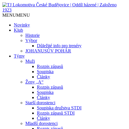
Jediný házenkářský klub v Českých
TJ Lokomotiva České
MENU
MENU
Budějovicích, založen 1923.
Budějovice | Oddíl házené |
Novinky
Klub
Založeno 1923
Historie
Výbor
Důležité info pro trenéry
JOHANUSŮV POHÁR
Týmy
Muži
Rozpis zápasů
Soupiska
Články
Ženy „A“
Rozpis zápasů
Soupiska
Články
Starší dorostenci
Soupiska družstva STDI
Rozpis zápasů STDI
Články
Mladší dorostenci
Rozpis zápasů