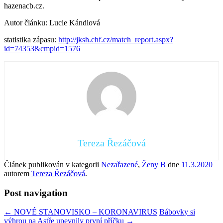
hazenacb.cz.
Autor článku: Lucie Kándlová
statistika zápasu:
http://jksh.chf.cz/match_report.aspx?
id=74353&cmpid=1576
Tereza Řezáčová
Článek publikován v kategorii
Nezařazené
,
Ženy B
dne
11.3.2020
autorem
Tereza Řezáčová
.
Post navigation
←
NOVÉ STANOVISKO – KORONAVIRUS
Bábovky si
výhrou na Astře upevnily první příčku
→