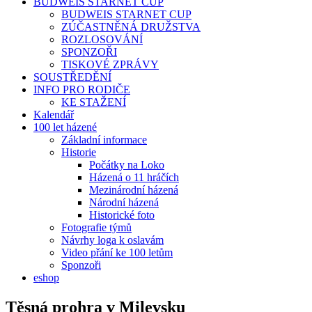
BUDWEIS STARNET CUP
BUDWEIS STARNET CUP
ZÚČASTNĚNÁ DRUŽSTVA
ROZLOSOVÁNÍ
SPONZOŘI
TISKOVÉ ZPRÁVY
SOUSTŘEDĚNÍ
INFO PRO RODIČE
KE STAŽENÍ
Kalendář
100 let házené
Základní informace
Historie
Počátky na Loko
Házená o 11 hráčích
Mezinárodní házená
Národní házená
Historické foto
Fotografie týmů
Návrhy loga k oslavám
Video přání ke 100 letům
Sponzoři
eshop
Těsná prohra v Milevsku