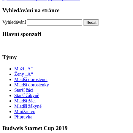
Vyhledávání na stránce
Vyhledávání
Hlavní sponzoři
Týmy
Muži „A“
Ženy „A“
Mladší dorostenci
Mladší dorostenky
Starší žáci
Starší žákyně
Mladší žáci
Mladší žákyně
Minižactvo
Přípravka
Budweis Starnet Cup 2019