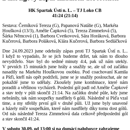
HK Spartak Ústí n. L. – TJ Loko CB
41:24 (21:14)
Sestava: Černíková Tereza (G), Papanová Natálie (G), Markéta
Houšková (13/3), Amélie Čapková (5), Tereza Zimmelová (5),
Šárka Němcová (1), Barbora Cvetkovová, Sára Horáková, Barbora
Kučerová, Barbora Poláková, Klára Kučerová, Barbora Sedláčková
Dne 24.09.2023 jsme odehrály zápas proti TJ Spartak Ústí n. L..
I když to vypadalo, že se jich budeme držet, tak nám to dlouho
nevydrželo. Stav byl do sedmé minuty 4:4, pak už nám utekly.
V prvních 15 minutách jsme hrály a snažily se, ale už od začátku
nasadily na Markétu Houškovou osobku. Pod coachovaní Kamila
a Píďi, kteří nás opět podrželi, jsme se je snažily poslouchat, ale ne
pokaždé jsme to udělaly. Zkoušely jsme kombinace, které nám
poradili a většinou vycházeli. Poslední gól padl od Amélie Čapkové
a stav tedy v půli skončil 21:14. Na začátku druhé půle, kdy jsme
nebránily, tak nám soupeřky nastřílely 6 gólů. Následně si Píďa vzal
time, a my střelily první gól v druhé půli. Už jsme byly unavené
a házely míče soupeřkám, které nám nastřílely díky tomu dost gólů.
Od nás následně Tereza Zimmelová dala celkově předposlední gól
a stav skončil 41:24.
V sobotu 30.09. od 13:00 si na domácí palubovce zahrajeme