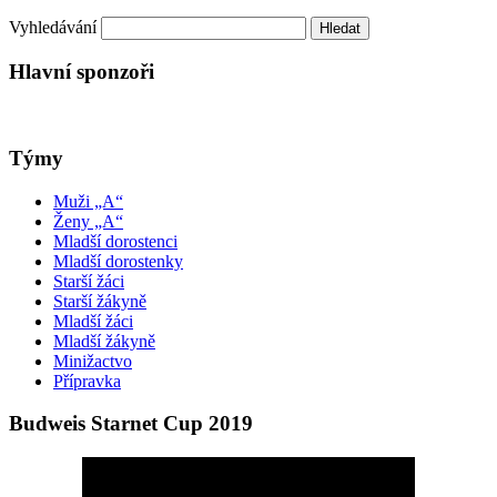
Vyhledávání
Hlavní sponzoři
Týmy
Muži „A“
Ženy „A“
Mladší dorostenci
Mladší dorostenky
Starší žáci
Starší žákyně
Mladší žáci
Mladší žákyně
Minižactvo
Přípravka
Budweis Starnet Cup 2019