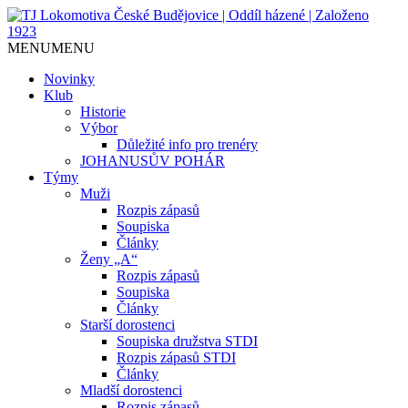
Jediný házenkářský klub v Českých
TJ Lokomotiva České
MENU
MENU
Budějovicích, založen 1923.
Budějovice | Oddíl házené |
Novinky
Klub
Založeno 1923
Historie
Výbor
Důležité info pro trenéry
JOHANUSŮV POHÁR
Týmy
Muži
Rozpis zápasů
Soupiska
Články
Ženy „A“
Rozpis zápasů
Soupiska
Články
Starší dorostenci
Soupiska družstva STDI
Rozpis zápasů STDI
Články
Mladší dorostenci
Rozpis zápasů