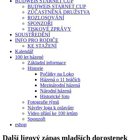
BUDWEIS STARNET CUP
BUDWEIS STARNET CUP
ZÚČASTNĚNÁ DRUŽSTVA
ROZLOSOVÁNÍ
SPONZOŘI
TISKOVÉ ZPRÁVY
SOUSTŘEDĚNÍ
INFO PRO RODIČE
KE STAŽENÍ
Kalendář
100 let házené
Základní informace
Historie
Počátky na Loko
Házená o 11 hráčích
Mezinárodní házená
Národní házená
Historické foto
Fotografie týmů
Návrhy loga k oslavám
Video přání ke 100 letům
Sponzoři
eshop
Další ligový zápas mladších dorostenek