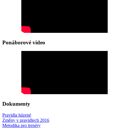
Ponáborové video
Dokumenty
Pravidla házené
Změny v pravidlech 2016
Metodika pro trenéry