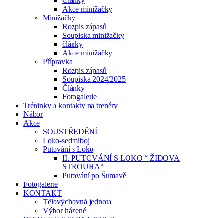
Články
Akce minižačky
Minižačky
Rozpis zápasů
Soupiska minižačky
články
Akce minižačky
Přípravka
Rozpis zápasů
Soupiska 2024/2025
Články
Fotogalerie
Tréninky a kontakty na trenéry
Nábor
Akce
SOUSTŘEDĚNÍ
Loko-sedmiboj
Putování s Loko
II. PUTOVÁNÍ S LOKO “ ŽIDOVA
STROUHA“
Putování po Šumavě
Fotogalerie
KONTAKT
Tělovýchovná jednota
Výbor házené