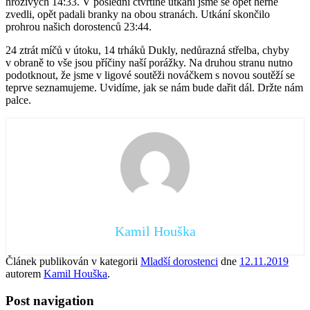
hrozivých 14:33. V poslední čtvrtině utkání jsme se opět herně
zvedli, opět padali branky na obou stranách. Utkání skončilo
prohrou našich dorostenců 23:44.
24 ztrát míčů v útoku, 14 trháků Dukly, nedůrazná střelba, chyby
v obraně to vše jsou příčiny naší porážky. Na druhou stranu nutno
podotknout, že jsme v ligové soutěži nováčkem s novou soutěží se
teprve seznamujeme. Uvidíme, jak se nám bude dařit dál. Držte nám
palce.
Kamil Houška
Článek publikován v kategorii
Mladší dorostenci
dne
12.11.2019
autorem
Kamil Houška
.
Post navigation