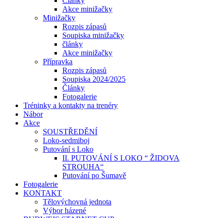
Články
Akce minižačky
Minižačky
Rozpis zápasů
Soupiska minižačky
články
Akce minižačky
Přípravka
Rozpis zápasů
Soupiska 2024/2025
Články
Fotogalerie
Tréninky a kontakty na trenéry
Nábor
Akce
SOUSTŘEDĚNÍ
Loko-sedmiboj
Putování s Loko
II. PUTOVÁNÍ S LOKO “ ŽIDOVA
STROUHA“
Putování po Šumavě
Fotogalerie
KONTAKT
Tělovýchovná jednota
Výbor házené