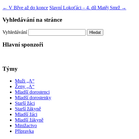
←
V Břve až do konce
Slavní Lokoťáci – 4. díl Matěj Smrž
→
Vyhledávání na stránce
Vyhledávání
Hlavní sponzoři
Týmy
Muži „A“
Ženy „A“
Mladší dorostenci
Mladší dorostenky
Starší žáci
Starší žákyně
Mladší žáci
Mladší žákyně
Minižactvo
Přípravka