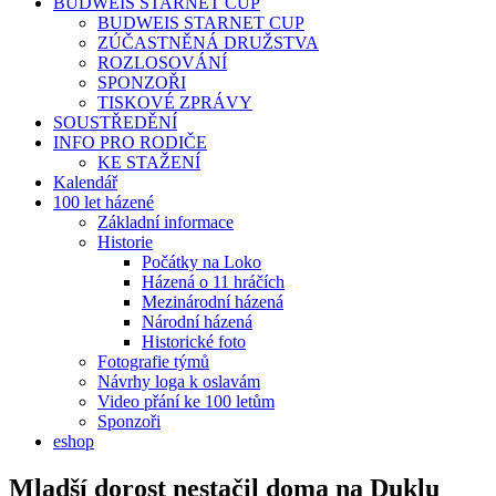
BUDWEIS STARNET CUP
BUDWEIS STARNET CUP
ZÚČASTNĚNÁ DRUŽSTVA
ROZLOSOVÁNÍ
SPONZOŘI
TISKOVÉ ZPRÁVY
SOUSTŘEDĚNÍ
INFO PRO RODIČE
KE STAŽENÍ
Kalendář
100 let házené
Základní informace
Historie
Počátky na Loko
Házená o 11 hráčích
Mezinárodní házená
Národní házená
Historické foto
Fotografie týmů
Návrhy loga k oslavám
Video přání ke 100 letům
Sponzoři
eshop
Mladší dorost nestačil doma na Duklu