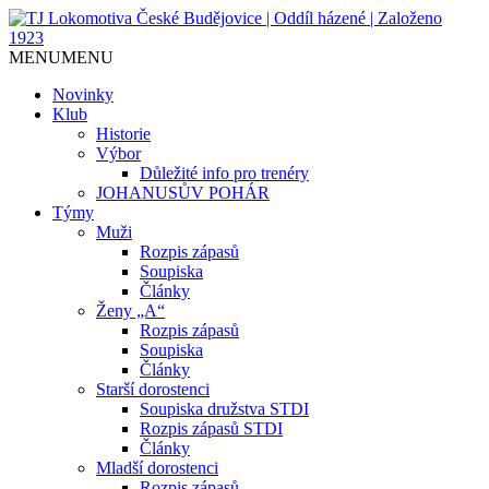
Jediný házenkářský klub v Českých
TJ Lokomotiva České
MENU
MENU
Budějovicích, založen 1923.
Budějovice | Oddíl házené |
Novinky
Klub
Založeno 1923
Historie
Výbor
Důležité info pro trenéry
JOHANUSŮV POHÁR
Týmy
Muži
Rozpis zápasů
Soupiska
Články
Ženy „A“
Rozpis zápasů
Soupiska
Články
Starší dorostenci
Soupiska družstva STDI
Rozpis zápasů STDI
Články
Mladší dorostenci
Rozpis zápasů