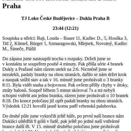
Praha
TJ Loko České Budějovice – Dukla Praha B
23:44 (12:21)
Soupiska a střelci: Bajt, Louda – Bauer 11, Kadlec D., 5, Houška 3,
Titl 2, Klimeš, Bürger 1, Szmaragowski, Mlejnek, Novotný, Kadlec
M., Šimeče, Plášil
Do zápasu jsme nastoupili trochu s rozpaky. Drželi jsme se
v kontaktu se soupeřem pouhé 4 minuty. Pak přišla série 4 branek
Dukly a Pražané nám rázem utekli na 2:6. Nicméně jsme se
nezalekli, padaly branky na obou stranách, dařilo se nám držet krok
a naopak snížit stav a tak v 16. minutě jsme prohrávali o 3 branky
8:11. Byla vidět snaha a bojovnost. Pak ovšem přišly chyby v útoky,
ztráty balonů. Soupeř během 5 minut skóroval 7x a mi nebyli
schopni vstřelit ani jednu branku, rázem jsme prohrávali o 10 branek
8:18. Do konce poločasu již opět padali branky na obou stranách.
Výsledek 12:21 hovořil jasně komu patří vrbenská palubovka.
Do druhé půle jsme vykročili ještě hůře, po první naší brance nám
Dukláci uštědřili 9 gólů v řadě, pak ještě po jedné naší vstřelené
brance další tři. V 15. minutě druhého poločasu jsme prohrávali