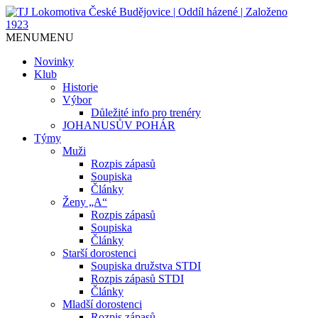
Jediný házenkářský klub v Českých
TJ Lokomotiva České
MENU
MENU
Budějovicích, založen 1923.
Budějovice | Oddíl házené |
Novinky
Klub
Založeno 1923
Historie
Výbor
Důležité info pro trenéry
JOHANUSŮV POHÁR
Týmy
Muži
Rozpis zápasů
Soupiska
Články
Ženy „A“
Rozpis zápasů
Soupiska
Články
Starší dorostenci
Soupiska družstva STDI
Rozpis zápasů STDI
Články
Mladší dorostenci
Rozpis zápasů