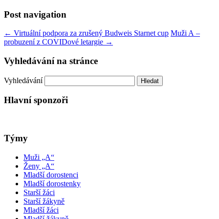
Post navigation
←
Virtuální podpora za zrušený Budweis Starnet cup
Muži A –
probuzení z COVIDové letargie
→
Vyhledávání na stránce
Vyhledávání
Hlavní sponzoři
Týmy
Muži „A“
Ženy „A“
Mladší dorostenci
Mladší dorostenky
Starší žáci
Starší žákyně
Mladší žáci
Mladší žákyně