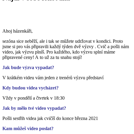
Ahoj házenkáři,
sezóna sice neběží, ale i tak se můžete udržovat v kondici. Proto
jsme si pro vás připravili každý týden dvě výzvy . Cvič a pošli nám
video, jak výzvu plníš. Pro každého, kdo výzvu splní máme
připravené ceny! A to už za tu snahu stojí!
Jak bude výzva vypadat?
V krátkém videu vám jeden z trenérů výzvu představí
Kdy budou videa vycházet?
Vždy v pondělí a čtvrtek v 18:30
Jak by mělo tvé video vypadat?
Pošli sestřih videa jak cvičíš do konce března 2021
Kam můžeš video poslat?