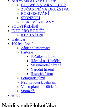
BUDWEIS STARNET CUP
BUDWEIS STARNET CUP
ZÚČASTNĚNÁ DRUŽSTVA
ROZLOSOVÁNÍ
SPONZOŘI
TISKOVÉ ZPRÁVY
SOUSTŘEDĚNÍ
INFO PRO RODIČE
KE STAŽENÍ
Kalendář
100 let házené
Základní informace
Historie
Počátky na Loko
Házená o 11 hráčích
Mezinárodní házená
Národní házená
Historické foto
Fotografie týmů
Návrhy loga k oslavám
Video přání ke 100 letům
Sponzoři
eshop
Najdi v sobě lokoťáka