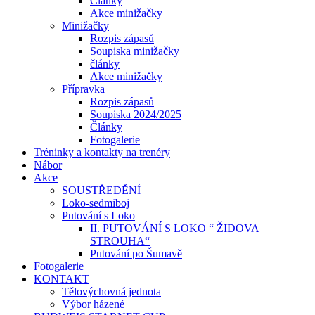
Články
Akce minižačky
Minižačky
Rozpis zápasů
Soupiska minižačky
články
Akce minižačky
Přípravka
Rozpis zápasů
Soupiska 2024/2025
Články
Fotogalerie
Tréninky a kontakty na trenéry
Nábor
Akce
SOUSTŘEDĚNÍ
Loko-sedmiboj
Putování s Loko
II. PUTOVÁNÍ S LOKO “ ŽIDOVA
STROUHA“
Putování po Šumavě
Fotogalerie
KONTAKT
Tělovýchovná jednota
Výbor házené