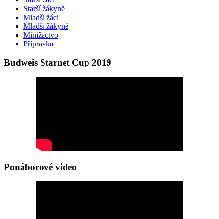
Starší žákyně
Mladší žáci
Mladší žákyně
Minižactvo
Přípravka
Budweis Starnet Cup 2019
Ponáborové video