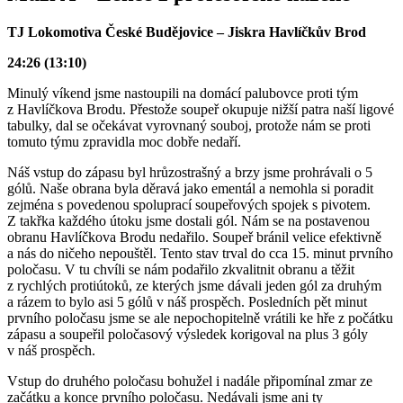
TJ Lokomotiva České Budějovice – Jiskra Havlíčkův Brod
24:26 (13:10)
Minulý víkend jsme nastoupili na domácí palubovce proti tým
z Havlíčkova Brodu. Přestože soupeř okupuje nižší patra naší ligové
tabulky, dal se očekávat vyrovnaný souboj, protože nám se proti
tomuto týmu zpravidla moc dobře nedaří.
Náš vstup do zápasu byl hrůzostrašný a brzy jsme prohrávali o 5
gólů. Naše obrana byla děravá jako ementál a nemohla si poradit
zejména s povedenou spoluprací soupeřových spojek s pivotem.
Z takřka každého útoku jsme dostali gól. Nám se na postavenou
obranu Havlíčkova Brodu nedařilo. Soupeř bránil velice efektivně
a nás do ničeho nepouštěl. Tento stav trval do cca 15. minut prvního
poločasu. V tu chvíli se nám podařilo zkvalitnit obranu a těžit
z rychlých protiútoků, ze kterých jsme dávali jeden gól za druhým
a rázem to bylo asi 5 gólů v náš prospěch. Posledních pět minut
prvního poločasu jsme se ale nepochopitelně vrátili ke hře z počátku
zápasu a soupeřil poločasový výsledek korigoval na plus 3 góly
v náš prospěch.
Vstup do druhého poločasu bohužel i nadále připomínal zmar ze
začátku a konce prvního poločasu. Nedávali jsme ani ty