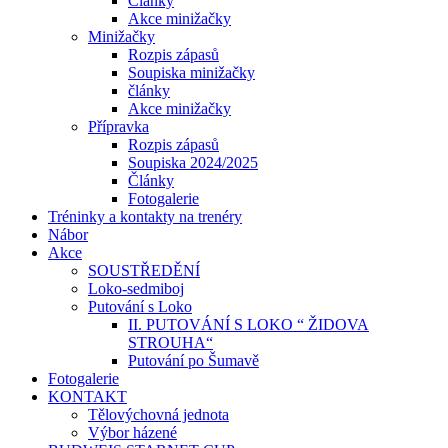
Články
Akce minižačky
Minižačky
Rozpis zápasů
Soupiska minižačky
články
Akce minižačky
Přípravka
Rozpis zápasů
Soupiska 2024/2025
Články
Fotogalerie
Tréninky a kontakty na trenéry
Nábor
Akce
SOUSTŘEDĚNÍ
Loko-sedmiboj
Putování s Loko
II. PUTOVÁNÍ S LOKO “ ŽIDOVA
STROUHA“
Putování po Šumavě
Fotogalerie
KONTAKT
Tělovýchovná jednota
Výbor házené