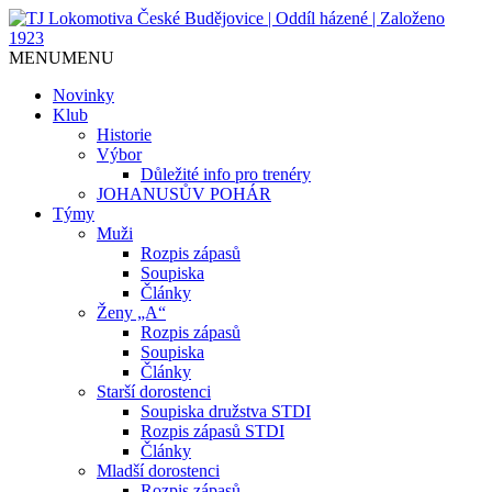
Jediný házenkářský klub v Českých
TJ Lokomotiva České
MENU
MENU
Budějovicích, založen 1923.
Budějovice | Oddíl házené |
Novinky
Klub
Založeno 1923
Historie
Výbor
Důležité info pro trenéry
JOHANUSŮV POHÁR
Týmy
Muži
Rozpis zápasů
Soupiska
Články
Ženy „A“
Rozpis zápasů
Soupiska
Články
Starší dorostenci
Soupiska družstva STDI
Rozpis zápasů STDI
Články
Mladší dorostenci
Rozpis zápasů