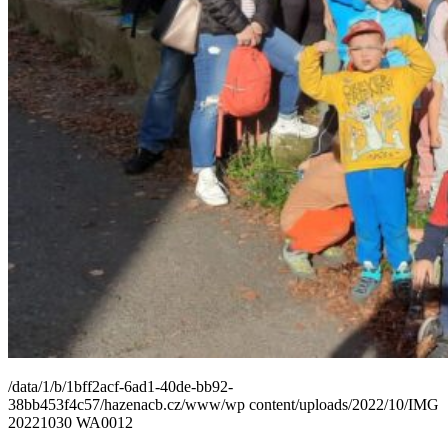
/data/1/b/1bff2acf-6ad1-40de-bb92-
38bb453f4c57/hazenacb.cz/www/wp content/uploads/2022/10/IMG
20221030 WA0012