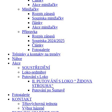
Články
Akce minižačky
Minižačky
Rozpis zápasů
Soupiska minižačky
články
Akce minižačky
Přípravka
Rozpis zápasů
Soupiska 2024/2025
Články
Fotogalerie
Tréninky a kontakty na trenéry
Nábor
Akce
SOUSTŘEDĚNÍ
Loko-sedmiboj
Putování s Loko
II. PUTOVÁNÍ S LOKO “ ŽIDOVA
STROUHA“
Putování po Šumavě
Fotogalerie
KONTAKT
Tělovýchovná jednota
Výbor házené