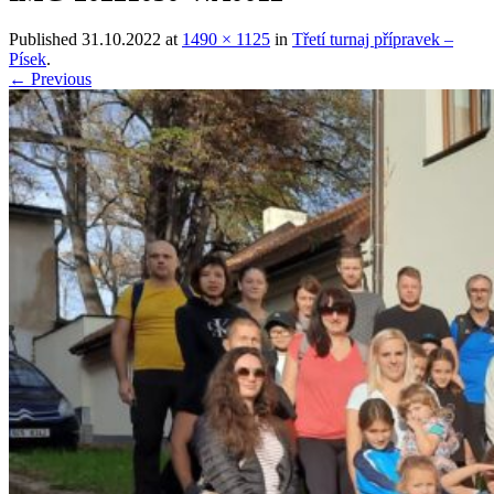
Published
31.10.2022
at
1490 × 1125
in
Třetí turnaj přípravek –
Písek
.
← Previous