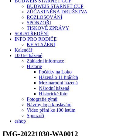
BUDWEIS STARNET CUP
BUDWEIS STARNET CUP
ZÚČASTNĚNÁ DRUŽSTVA
ROZLOSOVÁNÍ
SPONZOŘI
TISKOVÉ ZPRÁVY
SOUSTŘEDĚNÍ
INFO PRO RODIČE
KE STAŽENÍ
Kalendář
100 let házené
Základní informace
Historie
Počátky na Loko
Házená o 11 hráčích
Mezinárodní házená
Národní házená
Historické foto
Fotografie týmů
Návrhy loga k oslavám
Video přání ke 100 letům
Sponzoři
eshop
IMG-20221030-WA0012