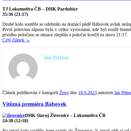
TJ Lokomotiva ČB – DHK Pardubice
35:36 (21:17)
Druhé kolo soutěže se odehrálo na domácí půdě Bábovek avšak neús
První polovina zápasu byla v celku vyrovnaná, kde byl rozdíl brane
prvního poločasu se situace zlepšila a poločas končil za stavu 21:17.
Celý článek
→
Jan Pittner
Článek publikován v kategorii
Ženy
dne
18.9.2023
autorem
Jan Pittn
Vítězná premiéra Bábovek
DHK Slavoj Žirovnice – Lokomotiva ČB
24:38 (12:18)
Na první kolo soutěže jsme vyjely do Žirovnice. V první půli si od