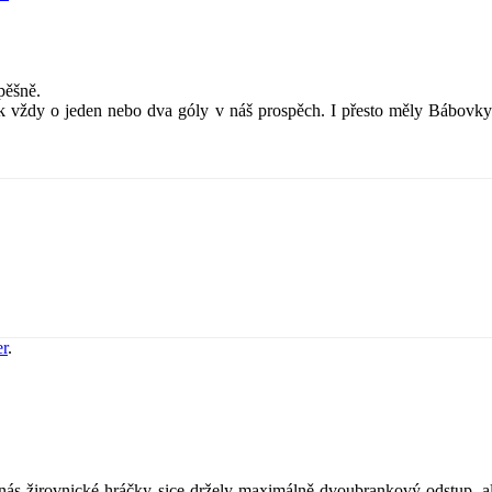
pěšně.
k vždy o jeden nebo dva góly v náš prospěch. I přesto měly Bábovky 
er
.
 nás žirovnické hráčky sice držely maximálně dvoubrankový odstup, a