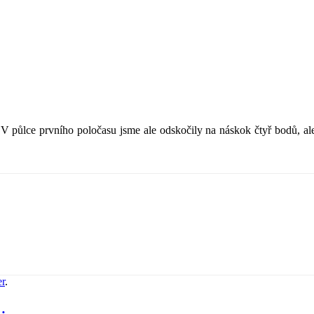
 V půlce prvního poločasu jsme ale odskočily na náskok čtyř bodů, al
er
.
…