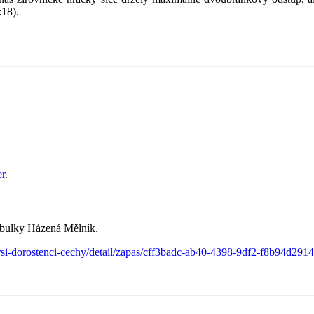
:18).
er
.
tabulky Házená Mělník.
tarsi-dorostenci-cechy/detail/zapas/cff3badc-ab40-4398-9df2-f8b94d291