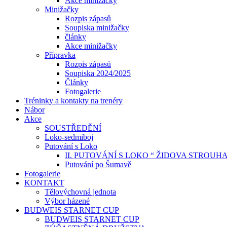
Akce minižačky
Minižačky
Rozpis zápasů
Soupiska minižačky
články
Akce minižačky
Přípravka
Rozpis zápasů
Soupiska 2024/2025
Články
Fotogalerie
Tréninky a kontakty na trenéry
Nábor
Akce
SOUSTŘEDĚNÍ
Loko-sedmiboj
Putování s Loko
II. PUTOVÁNÍ S LOKO “ ŽIDOVA STROUH
Putování po Šumavě
Fotogalerie
KONTAKT
Tělovýchovná jednota
Výbor házené
BUDWEIS STARNET CUP
BUDWEIS STARNET CUP