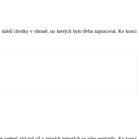
slabší chvilky v obraně, na kterých bylo třeba zapracovat. Ke konci
le vedení získané už v prvních minutách se nám neztratilo. Ke konci