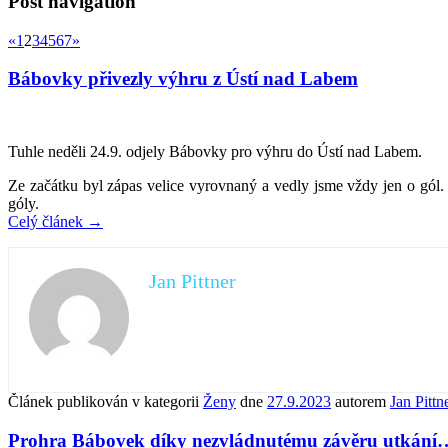
Post navigation
«
1
2
3
4
5
6
7
»
Bábovky přivezly výhru z Ústí nad Labem
Tuhle neděli 24.9. odjely Bábovky pro výhru do Ústí nad Labem.
Ze začátku byl zápas velice vyrovnaný a vedly jsme vždy jen o gól.
góly.
Celý článek
→
Jan Pittner
Článek publikován v kategorii
Ženy
dne
27.9.2023
autorem
Jan Pittn
Prohra Bábovek díky nezvládnutému závěru utkání