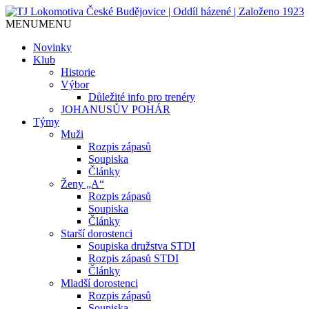
MENU
MENU
Jediný házenkářský klub v Českých Budějo
TJ Lokomotiva České Budějovice
Novinky
Klub
Historie
Výbor
Důležité info pro trenéry
JOHANUSŮV POHÁR
Týmy
Muži
Rozpis zápasů
Soupiska
Články
Ženy „A“
Rozpis zápasů
Soupiska
Články
Starší dorostenci
Soupiska družstva STDI
Rozpis zápasů STDI
Články
Mladší dorostenci
Rozpis zápasů
Soupiska