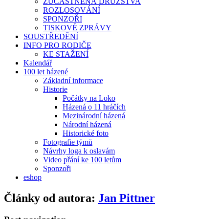
ZÚČASTNĚNÁ DRUŽSTVA
ROZLOSOVÁNÍ
SPONZOŘI
TISKOVÉ ZPRÁVY
SOUSTŘEDĚNÍ
INFO PRO RODIČE
KE STAŽENÍ
Kalendář
100 let házené
Základní informace
Historie
Počátky na Loko
Házená o 11 hráčích
Mezinárodní házená
Národní házená
Historické foto
Fotografie týmů
Návrhy loga k oslavám
Video přání ke 100 letům
Sponzoři
eshop
Články od autora:
Jan Pittner