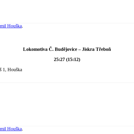
mil Houška
.
Lokomotiva Č. Budějovice – Jiskra Třeboň
25:27 (15:12)
eš 1, Houška
mil Houška
.