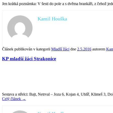
Jen krátká poznámka: V šesti do pole a s dvěma brankáři, z čehož jeden
Kamil Houška
Článek publikován v kategorii
Mladší žáci
dne
2.5.2016
autorem
Kam
KP mladší žáci Strakonice
Sestava a střelci: Bajt, Netrval – Joza 6, Kojan 4, Uhlíř, Klimeš 3, D
Celý článek
→