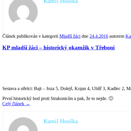
Kamil Houška
Článek publikován v kategorii
Mladší žáci
dne
24.4.2016
autorem
Ka
KP mladší žáci – historický okamžik v Třeboni
Sestava a střelci: Bajt – Joza 5, Dolejš, Kojan 4, Uhlíř 3, Kadlec 2, 
První historický bod proti Strakonicím a pak, že to nejde. 🙂
Celý článek
→
Kamil Houška