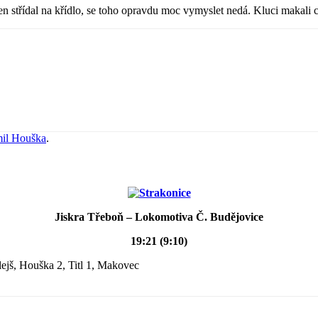
 střídal na křídlo, se toho opravdu moc vymyslet nedá. Kluci makali co 
il Houška
.
Jiskra Třeboň – Lokomotiva Č. Budějovice
19:21 (9:10)
olejš, Houška 2, Titl 1, Makovec