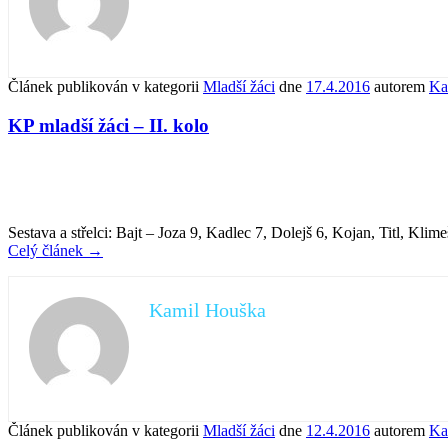
Článek publikován v kategorii
Mladší žáci
dne
17.4.2016
autorem
Ka
KP mladší žáci – II. kolo
Sestava a střelci: Bajt – Joza 9, Kadlec 7, Dolejš 6, Kojan, Titl, Klim
Celý článek
→
Kamil Houška
Článek publikován v kategorii
Mladší žáci
dne
12.4.2016
autorem
Ka