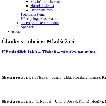
Mezinárodní házená
Národní házená
Historické foto
Fotografie týmů
Návrhy loga k oslavám
Video přání ke 100 letům
Sponzoři
eshop
Články v rubrice:
Mladší žáci
KP mladších žáků – Třeboň – zázraky neumíme
Střelci a sestava
: Bajt, Netrval – Joza 8, Uhlíř, Houška 2, Klimeš, 
Střelci a sestava
: Bajt 1, Netrval – Uhlíř 6, Joza 4, Klimeš, Houška