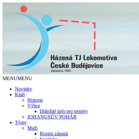
Jediný házenkářský klub v Českých Budějo
TJ Lokomotiva České Budějovice
MENU
MENU
Novinky
Klub
Historie
Výbor
Důležité info pro trenéry
JOHANUSŮV POHÁR
Týmy
Muži
Rozpis zápasů