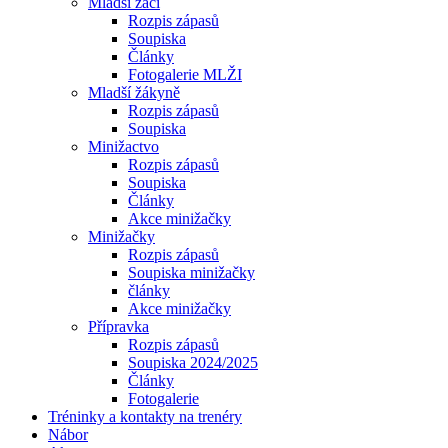
Mladší žáci
Rozpis zápasů
Soupiska
Články
Fotogalerie MLŽI
Mladší žákyně
Rozpis zápasů
Soupiska
Minižactvo
Rozpis zápasů
Soupiska
Články
Akce minižačky
Minižačky
Rozpis zápasů
Soupiska minižačky
články
Akce minižačky
Přípravka
Rozpis zápasů
Soupiska 2024/2025
Články
Fotogalerie
Tréninky a kontakty na trenéry
Nábor