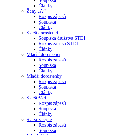
Soupiska
Články
Ženy „A“
Rozpis zápasů
Soupiska
Články
Starší dorostenci
Soupiska družstva STDI
Rozpis zápasů STDI
Články
Mladší dorostenci
Rozpis zápasů
Soupiska
Články
Mladší dorostenky
Rozpis zápasů
Soupiska
Články
Starší žáci
Rozpis zápasů
Soupiska
Články
Starší žákyně
Rozpis zápasů
Soupiska