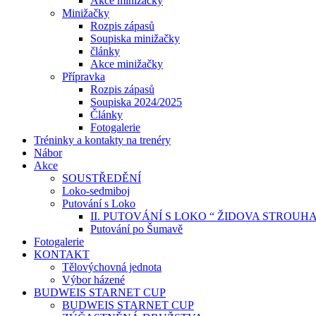
Akce minižačky
Minižačky
Rozpis zápasů
Soupiska minižačky
články
Akce minižačky
Přípravka
Rozpis zápasů
Soupiska 2024/2025
Články
Fotogalerie
Tréninky a kontakty na trenéry
Nábor
Akce
SOUSTŘEDĚNÍ
Loko-sedmiboj
Putování s Loko
II. PUTOVÁNÍ S LOKO “ ŽIDOVA STROUH
Putování po Šumavě
Fotogalerie
KONTAKT
Tělovýchovná jednota
Výbor házené
BUDWEIS STARNET CUP
BUDWEIS STARNET CUP