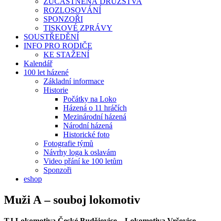
ZÚČASTNĚNÁ DRUŽSTVA
ROZLOSOVÁNÍ
SPONZOŘI
TISKOVÉ ZPRÁVY
SOUSTŘEDĚNÍ
INFO PRO RODIČE
KE STAŽENÍ
Kalendář
100 let házené
Základní informace
Historie
Počátky na Loko
Házená o 11 hráčích
Mezinárodní házená
Národní házená
Historické foto
Fotografie týmů
Návrhy loga k oslavám
Video přání ke 100 letům
Sponzoři
eshop
Muži A – souboj lokomotiv
TJ Lokomotiva České Budějovice – Lokomotiva Vršovice