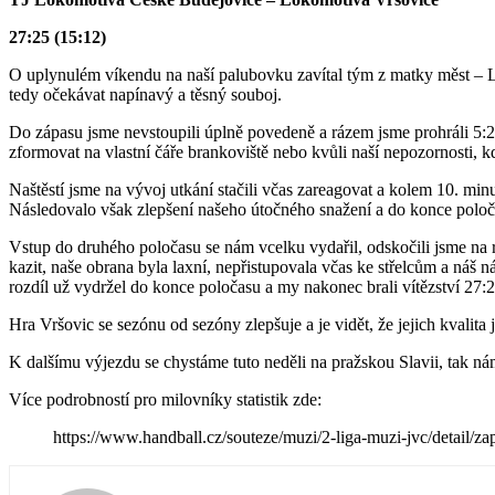
27:25 (15:12)
O uplynulém víkendu na naší palubovku zavítal tým z matky měst – L
tedy očekávat napínavý a těsný souboj.
Do zápasu jsme nevstoupili úplně povedeně a rázem jsme prohráli 5:2. 
zformovat na vlastní čáře brankoviště nebo kvůli naší nepozornosti, 
Naštěstí jsme na vývoj utkání stačili včas zareagovat a kolem 10. mi
Následovalo však zlepšení našeho útočného snažení a do konce poloča
Vstup do druhého poločasu se nám vcelku vydařil, odskočili jsme na r
kazit, naše obrana byla laxní, nepřistupovala včas ke střelcům a náš ná
rozdíl už vydržel do konce poločasu a my nakonec brali vítězství 27:2
Hra Vršovic se sezónu od sezóny zlepšuje a je vidět, že jejich kvalita 
K dalšímu výjezdu se chystáme tuto neděli na pražskou Slavii, tak ná
Více podrobností pro milovníky statistik zde:
https://www.handball.cz/souteze/muzi/2-liga-muzi-jvc/detail/