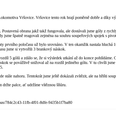
okomotiva Vršovice. Vršovice tento rok hrají poměrně dobře a díky vý
Postavená obrana jakž takž fungovala, ale dostávali jsme góly z rychlý
kdy jsme špatně reagovali zejména na souhru soupeřových spojek s pivo
nuty prvního poločasu už bylo srovnáno. V ten okamžik nastala hluchá 
su jsme si vytvořili 3 brankový náskok.
ozdíl 5 gólů a zdálo se, že si výsledek utkání až do konce pohlídáme.
skok se povážlivě snižoval až na rozdíl jediného gólu. V tu chvíli jsme 
5.
jde stále nahoru. Tentokrát jsme ještě dokázali zvítězit, ale na hřišti s
m držte palce, ať udržíme vítěznou šňůru.
zapas/784c2c43-11fb-4f01-8dfe-9435b1f7ba80