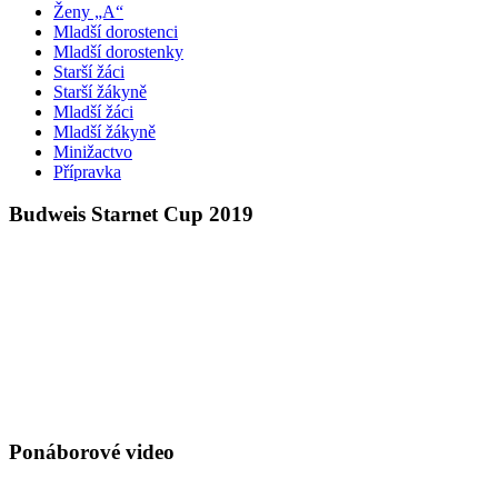
Ženy „A“
Mladší dorostenci
Mladší dorostenky
Starší žáci
Starší žákyně
Mladší žáci
Mladší žákyně
Minižactvo
Přípravka
Budweis Starnet Cup 2019
Ponáborové video