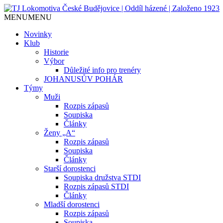
MENU
MENU
Jediný házenkářský klub v Českých Budějo
TJ Lokomotiva České Budějovice
Novinky
Klub
Historie
Výbor
Důležité info pro trenéry
JOHANUSŮV POHÁR
Týmy
Muži
Rozpis zápasů
Soupiska
Články
Ženy „A“
Rozpis zápasů
Soupiska
Články
Starší dorostenci
Soupiska družstva STDI
Rozpis zápasů STDI
Články
Mladší dorostenci
Rozpis zápasů
Soupiska