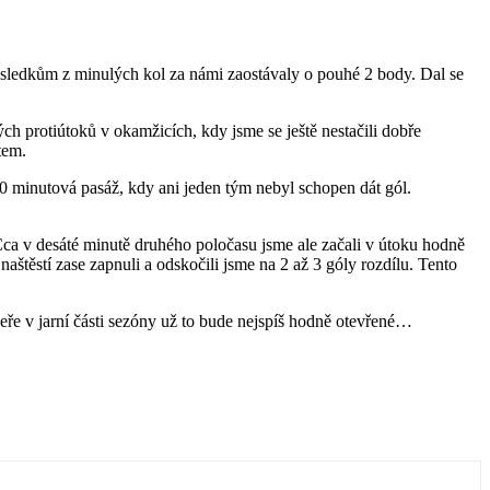
sledkům z minulých kol za námi zaostávaly o pouhé 2 body. Dal se
ch protiútoků v okamžicích, kdy jsme se ještě nestačili dobře
tem.
10 minutová pasáž, kdy ani jeden tým nebyl schopen dát gól.
 Cca v desáté minutě druhého poločasu jsme ale začali v útoku hodně
naštěstí zase zapnuli a odskočili jsme na 2 až 3 góly rozdílu. Tento
oupeře v jarní části sezóny už to bude nejspíš hodně otevřené…