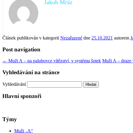
Jakub Mráz
Článek publikován v kategorii
Nezařazené
dne
25.10.2021
autorem
J
Post navigation
←
Muži A – na palubovce vítězství, v systému šotek
Muži A – draze 
Vyhledávání na stránce
Vyhledávání
Hlavní sponzoři
Týmy
Muži „A“