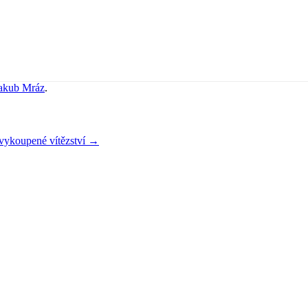
akub Mráz
.
vykoupené vítězství
→