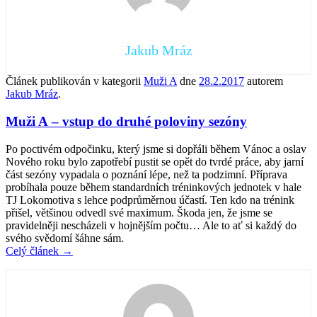
Jakub Mráz
Článek publikován v kategorii
Muži A
dne
28.2.2017
autorem
Jakub Mráz
.
Muži A – vstup do druhé poloviny sezóny
Po poctivém odpočinku, který jsme si dopřáli během Vánoc a oslav
Nového roku bylo zapotřebí pustit se opět do tvrdé práce, aby jarní
část sezóny vypadala o poznání lépe, než ta podzimní. Příprava
probíhala pouze během standardních tréninkových jednotek v hale
TJ Lokomotiva s lehce podprůměrnou účastí. Ten kdo na trénink
přišel, většinou odvedl své maximum. Škoda jen, že jsme se
pravidelněji nescházeli v hojnějším počtu… Ale to ať si každý do
svého svědomí šáhne sám.
Celý článek
→