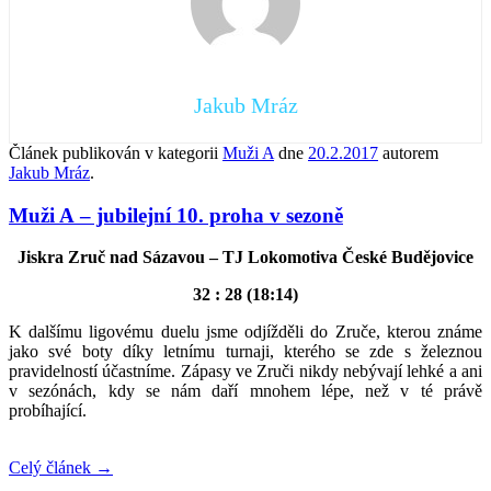
Jakub Mráz
Článek publikován v kategorii
Muži A
dne
20.2.2017
autorem
Jakub Mráz
.
Muži A – jubilejní 10. proha v sezoně
Jiskra Zruč nad Sázavou – TJ Lokomotiva České Budějovice
32 : 28 (18:14)
K dalšímu ligovému duelu jsme odjížděli do Zruče, kterou známe
jako své boty díky letnímu turnaji, kterého se zde s železnou
pravidelností účastníme. Zápasy ve Zruči nikdy nebývají lehké a ani
v sezónách, kdy se nám daří mnohem lépe, než v té právě
probíhající.
Celý článek
→