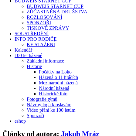
BUDWEIS STARNET CUP
BUDWEIS STARNET CUP
ZÚČASTNĚNÁ DRUŽSTVA
ROZLOSOVÁNÍ
SPONZOŘI
TISKOVÉ ZPRÁVY
SOUSTŘEDĚNÍ
INFO PRO RODIČE
KE STAŽENÍ
Kalendář
100 let házené
Základní informace
Historie
Počátky na Loko
Házená o 11 hráčích
Mezinárodní házená
Národní házená
Historické foto
Fotografie týmů
Návrhy loga k oslavám
Video přání ke 100 letům
Sponzoři
eshop
Články od autora:
Jakub Mráz