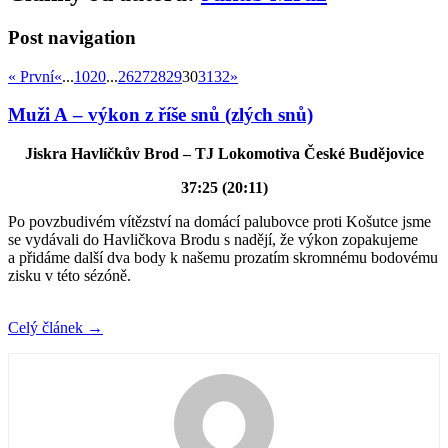
Post navigation
« První
«
...
10
20
...
26
27
28
29
30
31
32
»
Muži A – výkon z říše snů (zlých snů)
Jiskra Havlíčkův Brod – TJ Lokomotiva České Budějovice
37:25 (20:11)
Po povzbudivém vítězství na domácí palubovce proti Košutce jsme
se vydávali do Havličkova Brodu s nadějí, že výkon zopakujeme
a přidáme další dva body k našemu prozatím skromnému bodovému
zisku v této sézóně.
Celý článek
→