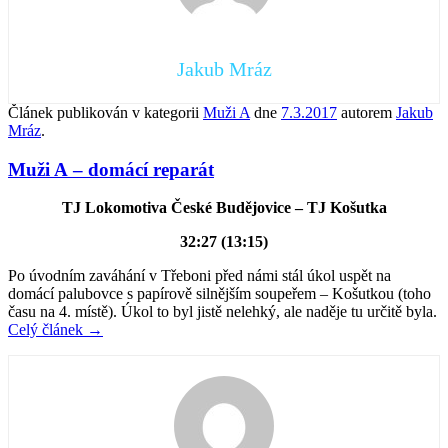
Jakub Mráz
Článek publikován v kategorii
Muži A
dne
7.3.2017
autorem
Jakub
Mráz
.
Muži A – domácí reparát
TJ Lokomotiva České Budějovice – TJ Košutka
32:27 (13:15)
Po úvodním zaváhání v Třeboni před námi stál úkol uspět na
domácí palubovce s papírově silnějším soupeřem – Košutkou (toho
času na 4. místě). Úkol to byl jistě nelehký, ale naděje tu určitě byla.
Celý článek
→