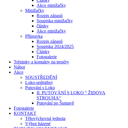
Články
Akce minižačky
Minižačky
Rozpis zápasů
Soupiska minižačky
články
Akce minižačky
Přípravka
Rozpis zápasů
Soupiska 2024/2025
Články
Fotogalerie
Tréninky a kontakty na trenéry
Nábor
Akce
SOUSTŘEDĚNÍ
Loko-sedmiboj
Putování s Loko
II. PUTOVÁNÍ S LOKO “ ŽIDOVA
STROUHA“
Putování po Šumavě
Fotogalerie
KONTAKT
Tělovýchovná jednota
Výbor házené