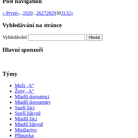
Post navigation
« První
«
...
10
20
...
26
27
28
29
30
31
32
»
Vyhledávání na stránce
Vyhledávání
Hlavní sponzoři
Týmy
Muži „A“
Ženy „A“
Mladší dorostenci
Mladší dorostenky
Starší žáci
Starší žákyně
Mladší žáci
Mladší žákyně
Minižactvo
Přípravka