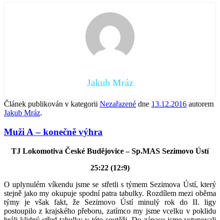
Jakub Mráz
Článek publikován v kategorii
Nezařazené
dne
13.12.2016
autorem
Jakub Mráz
.
Muži A – konečně výhra
TJ Lokomotiva České Budějovice – Sp.MAS Sezimovo Ústí
25:22 (12:9)
O uplynulém víkendu jsme se střetli s týmem Sezimova Ústí, který
stejně jako my okupuje spodní patra tabulky. Rozdílem mezi oběma
týmy je však fakt, že Sezimovo Ústí minulý rok do II. ligy
postoupilo z krajského přeboru, zatímco my jsme vcelku v poklidu
hráli klidný střed tabulky v této soutěži. Do zápasu jsme vstupovali