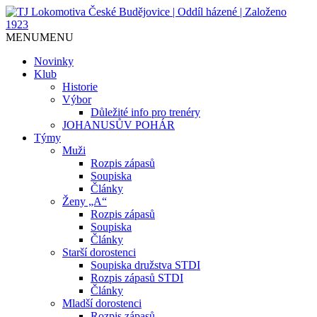
Jediný házenkářský klub v Českých
TJ Lokomotiva České
MENU
MENU
Budějovicích, založen 1923.
Budějovice | Oddíl házené |
Novinky
Klub
Založeno 1923
Historie
Výbor
Důležité info pro trenéry
JOHANUSŮV POHÁR
Týmy
Muži
Rozpis zápasů
Soupiska
Články
Ženy „A“
Rozpis zápasů
Soupiska
Články
Starší dorostenci
Soupiska družstva STDI
Rozpis zápasů STDI
Články
Mladší dorostenci
Rozpis zápasů