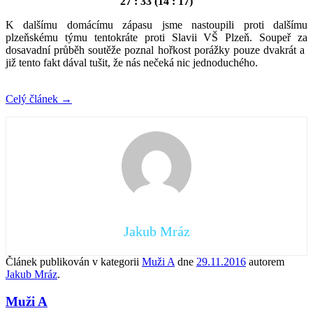
27 : 33 (14 : 17)
K dalšímu domácímu zápasu jsme nastoupili proti dalšímu
plzeňskému týmu tentokráte proti Slavii VŠ Plzeň. Soupeř za
dosavadní průběh soutěže poznal hořkost porážky pouze dvakrát a
již tento fakt dával tušit, že nás nečeká nic jednoduchého.
Celý článek
→
Jakub Mráz
Článek publikován v kategorii
Muži A
dne
29.11.2016
autorem
Jakub Mráz
.
Muži A