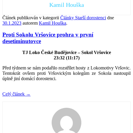
Kamil Houška
Článek publikován v kategorii
Články Starší dorostenci
dne
30.1.2023
autorem
Kamil Houška
.
Proti Sokolu Vršovice prohra v první
desetiminutovce
TJ Loko České Budějovice – Sokol Vršovice
23:32 (11:17)
Před týdnem se nám podařilo rozstřílet hosty z Lokomotivy Vršovic.
Tentokrát ovšem proti Vršovickým kolegům ze Sokola nastoupil
úplně jiní domácí dorostenci.
Celý článek
→