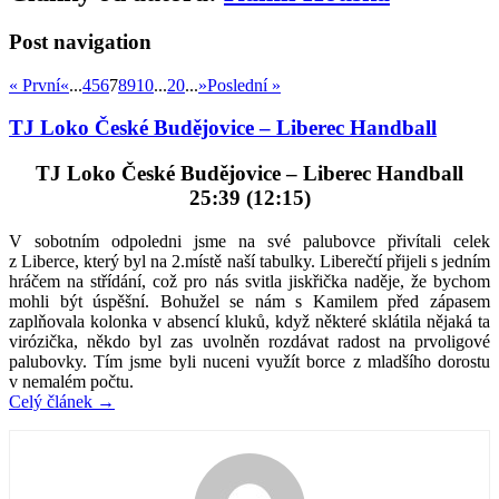
Post navigation
« První
«
...
4
5
6
7
8
9
10
...
20
...
»
Poslední »
TJ Loko České Budějovice – Liberec Handball
TJ Loko České Budějovice – Liberec Handball
25:39 (12:15)
V sobotním odpoledni jsme na své palubovce přivítali celek
z Liberce, který byl na 2.místě naší tabulky. Liberečtí přijeli s jedním
hráčem na střídání, což pro nás svitla jiskřička naděje, že bychom
mohli být úspěšní. Bohužel se nám s Kamilem před zápasem
zaplňovala kolonka v absencí kluků, když některé sklátila nějaká ta
virózička, někdo byl zas uvolněn rozdávat radost na prvoligové
palubovky. Tím jsme byli nuceni využít borce z mladšího dorostu
v nemalém počtu.
Celý článek
→