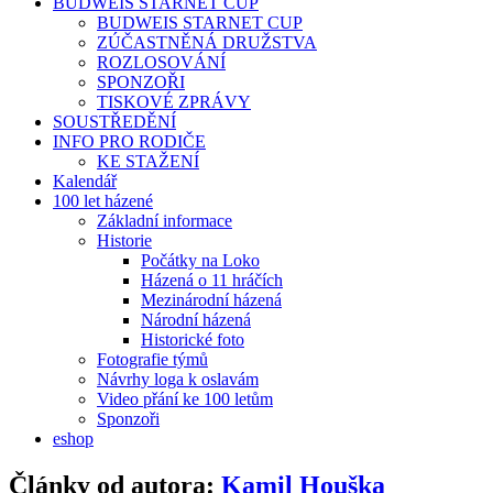
BUDWEIS STARNET CUP
BUDWEIS STARNET CUP
ZÚČASTNĚNÁ DRUŽSTVA
ROZLOSOVÁNÍ
SPONZOŘI
TISKOVÉ ZPRÁVY
SOUSTŘEDĚNÍ
INFO PRO RODIČE
KE STAŽENÍ
Kalendář
100 let házené
Základní informace
Historie
Počátky na Loko
Házená o 11 hráčích
Mezinárodní házená
Národní házená
Historické foto
Fotografie týmů
Návrhy loga k oslavám
Video přání ke 100 letům
Sponzoři
eshop
Články od autora:
Kamil Houška