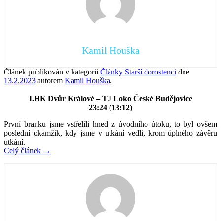
Kamil Houška
Článek publikován v kategorii
Články Starší dorostenci
dne
13.2.2023
autorem
Kamil Houška
.
I.HK Dvůr Králové – TJ Loko České Budějovice
23:24 (13:12)
První branku jsme vstřelili hned z úvodního útoku, to byl ovšem
poslední okamžik, kdy jsme v utkání vedli, krom úplného závěru
utkání.
Celý článek
→