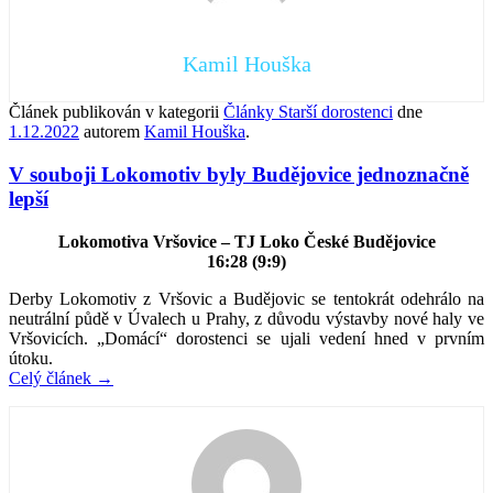
Kamil Houška
Článek publikován v kategorii
Články Starší dorostenci
dne
1.12.2022
autorem
Kamil Houška
.
V souboji Lokomotiv byly Budějovice jednoznačně
lepší
Lokomotiva Vršovice – TJ Loko České Budějovice
16:28 (9:9)
Derby Lokomotiv z Vršovic a Budějovic se tentokrát odehrálo na
neutrální půdě v Úvalech u Prahy, z důvodu výstavby nové haly ve
Vršovicích. „Domácí“ dorostenci se ujali vedení hned v prvním
útoku.
Celý článek
→