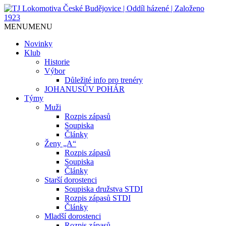
Jediný házenkářský klub v Českých
TJ Lokomotiva České
MENU
MENU
Budějovicích, založen 1923.
Budějovice | Oddíl házené |
Novinky
Klub
Založeno 1923
Historie
Výbor
Důležité info pro trenéry
JOHANUSŮV POHÁR
Týmy
Muži
Rozpis zápasů
Soupiska
Články
Ženy „A“
Rozpis zápasů
Soupiska
Články
Starší dorostenci
Soupiska družstva STDI
Rozpis zápasů STDI
Články
Mladší dorostenci
Rozpis zápasů