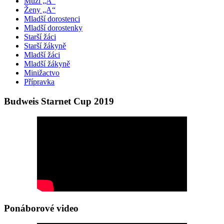
Muži „A“
Ženy „A“
Mladší dorostenci
Mladší dorostenky
Starší žáci
Starší žákyně
Mladší žáci
Mladší žákyně
Minižactvo
Přípravka
Budweis Starnet Cup 2019
Ponáborové video