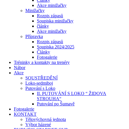
Články
Akce minižačky
Minižačky
Rozpis zápasů
Soupiska minižačky
články
Akce minižačky
Přípravka
Rozpis zápasů
Soupiska 2024/2025
Články
Fotogalerie
Tréninky a kontakty na trenéry
Nábor
Akce
SOUSTŘEDĚNÍ
Loko-sedmiboj
Putování s Loko
II. PUTOVÁNÍ S LOKO “ ŽIDOVA
STROUHA“
Putování po Šumavě
Fotogalerie
KONTAKT
Tělovýchovná jednota
Výbor házené