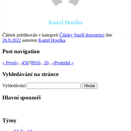
Kamil Houška
Článek publikován v kategorii
Články Starší dorostenci
dne
26.9.2022
autorem
Kamil Houška
.
Post navigation
« První
«
...
4
5
6
7
8
9
10
...
20
...
»
Poslední »
Vyhledávání na stránce
Vyhledávání
Hlavní sponzoři
Týmy