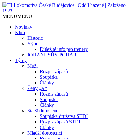
Jediný házenkářský klub v Českých
TJ Lokomotiva České
MENU
MENU
Budějovicích, založen 1923.
Budějovice | Oddíl házené |
Novinky
Klub
Založeno 1923
Historie
Výbor
Důležité info pro trenéry
JOHANUSŮV POHÁR
Týmy
Muži
Rozpis zápasů
Soupiska
Články
Ženy „A“
Rozpis zápasů
Soupiska
Články
Starší dorostenci
Soupiska družstva STDI
Rozpis zápasů STDI
Články
Mladší dorostenci
Rozpis zápasů