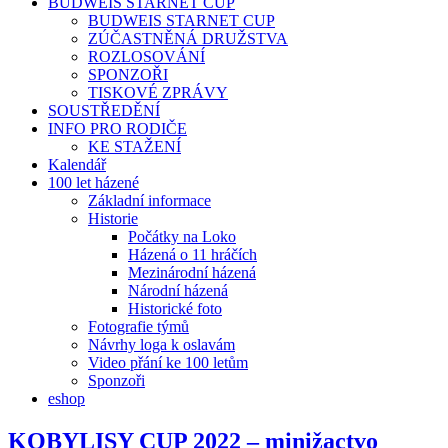
BUDWEIS STARNET CUP
BUDWEIS STARNET CUP
ZÚČASTNĚNÁ DRUŽSTVA
ROZLOSOVÁNÍ
SPONZOŘI
TISKOVÉ ZPRÁVY
SOUSTŘEDĚNÍ
INFO PRO RODIČE
KE STAŽENÍ
Kalendář
100 let házené
Základní informace
Historie
Počátky na Loko
Házená o 11 hráčích
Mezinárodní házená
Národní házená
Historické foto
Fotografie týmů
Návrhy loga k oslavám
Video přání ke 100 letům
Sponzoři
eshop
KOBYLISY CUP 2022 – minižactvo