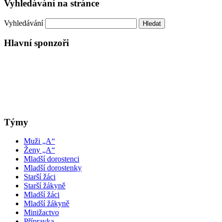
Vyhledávání na stránce
Vyhledávání
Hlavní sponzoři
Týmy
Muži „A“
Ženy „A“
Mladší dorostenci
Mladší dorostenky
Starší žáci
Starší žákyně
Mladší žáci
Mladší žákyně
Minižactvo
Přípravka