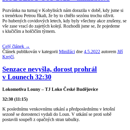
Pozvánka na turnaj v Kobylisích nám dorazila v době, kdy jsme si
s trenérkou Petrou říkali, že by to chtělo sezónu trochu oživit.
Po hubených covidových letech, kdy byly všechny akce zrušeny, se
vše zase vrací do zajetých kolejí. Rozhodli jsme se, že pojedeme
s klučičím a holčičím týmem.
Celý článek
→
Článek publikován v kategorii
Minižáci
dne
4.5.2022
autorem
Jiří
Krejčí
.
Senzace nevyšla, dorost prohrál
v Lounech 32:30
Lokomotiva Louny – TJ Loko České Budějovice
32:30 (11:15)
K poslednímu venkovnímu utkání a předposlednímu v letošní
sezoně se dorostenci vydali do Loun. V utkání se proti sobě
postavili soupeři z opačných stran tabulky.