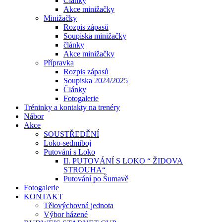
Články
Akce minižačky
Minižačky
Rozpis zápasů
Soupiska minižačky
články
Akce minižačky
Přípravka
Rozpis zápasů
Soupiska 2024/2025
Články
Fotogalerie
Tréninky a kontakty na trenéry
Nábor
Akce
SOUSTŘEDĚNÍ
Loko-sedmiboj
Putování s Loko
II. PUTOVÁNÍ S LOKO “ ŽIDOVA
STROUHA“
Putování po Šumavě
Fotogalerie
KONTAKT
Tělovýchovná jednota
Výbor házené