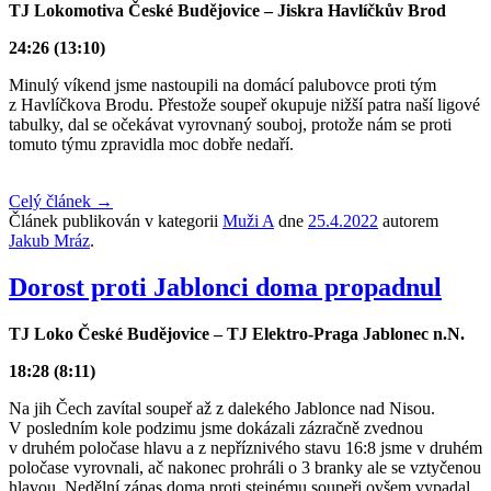
TJ Lokomotiva České Budějovice – Jiskra Havlíčkův Brod
24:26 (13:10)
Minulý víkend jsme nastoupili na domácí palubovce proti tým
z Havlíčkova Brodu. Přestože soupeř okupuje nižší patra naší ligové
tabulky, dal se očekávat vyrovnaný souboj, protože nám se proti
tomuto týmu zpravidla moc dobře nedaří.
Celý článek
→
Článek publikován v kategorii
Muži A
dne
25.4.2022
autorem
Jakub Mráz
.
Dorost proti Jablonci doma propadnul
TJ Loko České Budějovice – TJ Elektro-Praga Jablonec n.N.
18:28 (8:11)
Na jih Čech zavítal soupeř až z dalekého Jablonce nad Nisou.
V posledním kole podzimu jsme dokázali zázračně zvednou
v druhém poločase hlavu a z nepříznivého stavu 16:8 jsme v druhém
poločase vyrovnali, ač nakonec prohráli o 3 branky ale se vztyčenou
hlavou. Nedělní zápas doma proti stejnému soupeři ovšem vypadal