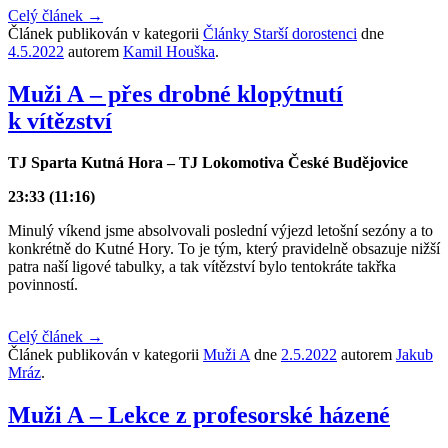
Celý článek
→
Článek publikován v kategorii
Články Starší dorostenci
dne
4.5.2022
autorem
Kamil Houška
.
Muži A – přes drobné klopýtnutí
k vítězství
TJ Sparta Kutná Hora – TJ Lokomotiva České Budějovice
23:33 (11:16)
Minulý víkend jsme absolvovali poslední výjezd letošní sezóny a to
konkrétně do Kutné Hory. To je tým, který pravidelně obsazuje nižší
patra naší ligové tabulky, a tak vítězství bylo tentokráte takřka
povinností.
Celý článek
→
Článek publikován v kategorii
Muži A
dne
2.5.2022
autorem
Jakub
Mráz
.
Muži A – Lekce z profesorské házené