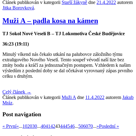
Článek publikován v kategorii
Starší žákyně
dne
21.4.2022
autorem
Jitka Borovková
.
Muži A – padla kosa na kámen
TJ Sokol Nové Veselí B – TJ Lokomotiva České Budějovice
36:23 (19:11)
Minulý víkend nás čekalo utkání na palubovce záložního týmu
extraligového Nového Veselí. Tento soupeř vévodí naší lize bez
ztráty bodu a kráčí za jednoznačným postupem. Vzhledem k našim
výsledům z poslední doby se dal očekávat vyrovnaný zápas prvního
celku s druhým.
Celý článek
→
Článek publikován v kategorii
Muži A
dne
11.4.2022
autorem
Jakub
Mráz
.
Post navigation
« První
«
...
10
20
30
...
40
41
42
43
44
45
46
...
50
60
70
...
»
Poslední »