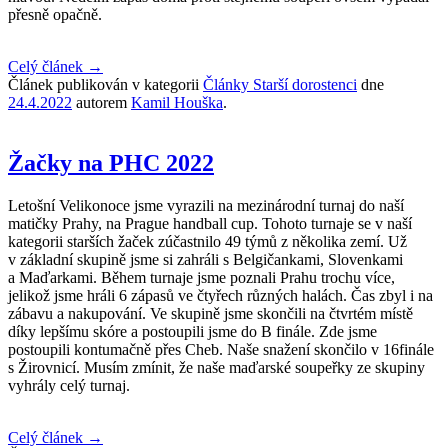
přesně opačně.
Celý článek
→
Článek publikován v kategorii
Články Starší dorostenci
dne
24.4.2022
autorem
Kamil Houška
.
Žačky na PHC 2022
Letošní Velikonoce jsme vyrazili na mezinárodní turnaj do naší
matičky Prahy, na Prague handball cup. Tohoto turnaje se v naší
kategorii starších žaček zúčastnilo 49 týmů z několika zemí. Už
v základní skupině jsme si zahráli s Belgičankami, Slovenkami
a Maďarkami. Během turnaje jsme poznali Prahu trochu více,
jelikož jsme hráli 6 zápasů ve čtyřech různých halách. Čas zbyl i na
zábavu a nakupování. Ve skupině jsme skončili na čtvrtém místě
díky lepšímu skóre a postoupili jsme do B finále. Zde jsme
postoupili kontumačně přes Cheb. Naše snažení skončilo v 16finále
s Žirovnicí. Musím zmínit, že naše maďarské soupeřky ze skupiny
vyhrály celý turnaj.
Celý článek
→